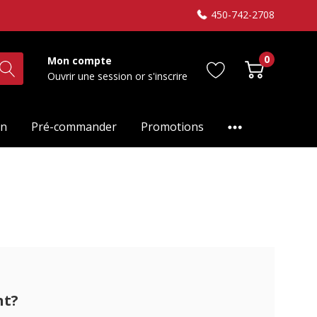
450-742-2708
0
Mon compte
Ouvrir une session
or
s'inscrire
on
Pré-commander
Promotions
nt?