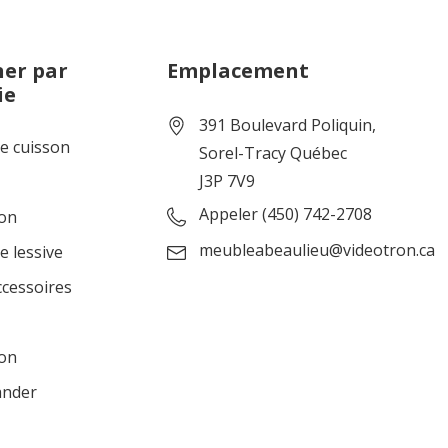
er par
Emplacement
ie
391 Boulevard Poliquin,
de cuisson
Sorel-Tracy Québec
J3P 7V9
Appeler (450) 742-2708
ion
meubleabeaulieu@videotron.ca
e lessive
ccessoires
ion
ander