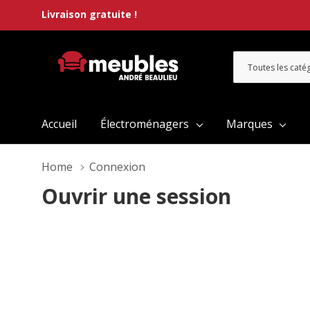
Livraison gratuite !
Toutes
Rechercher
les
catégories
Accueil
Électroménagers
Marques
Home
Connexion
Ouvrir une session