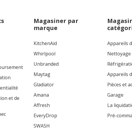
ts
Magasiner par
Magasin
marque
catégor
KitchenAid
Appareils 
Whirlpool
Nettoyage
Unbranded
Réfrigérat
boursement
Maytag
Appareils d
ation
Gladiator
Pièces et a
entialité
Amana
Garage
tion et de
Affresh
La liquidat
bec
EveryDrop
Pré-comm
SWASH