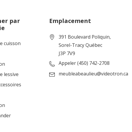
er par
Emplacement
ie
391 Boulevard Poliquin,
de cuisson
Sorel-Tracy Québec
J3P 7V9
Appeler (450) 742-2708
ion
meubleabeaulieu@videotron.ca
e lessive
ccessoires
ion
ander