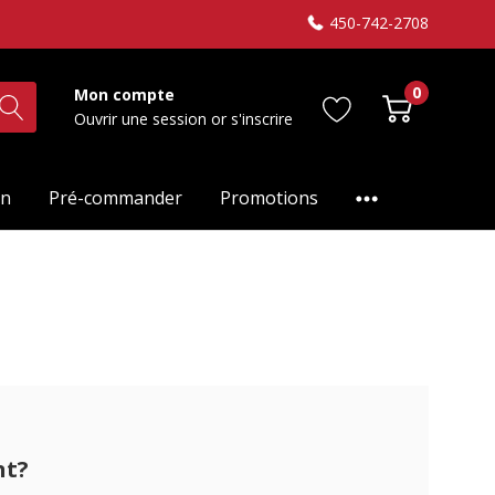
450-742-2708
0
Mon compte
Ouvrir une session
or
s'inscrire
on
Pré-commander
Promotions
nt?