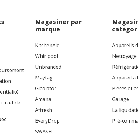
ts
Magasiner par
Magasin
marque
catégor
KitchenAid
Appareils 
Whirlpool
Nettoyage
Unbranded
Réfrigérat
boursement
Maytag
Appareils d
ation
Gladiator
Pièces et a
entialité
Amana
Garage
tion et de
Affresh
La liquidat
bec
EveryDrop
Pré-comm
SWASH