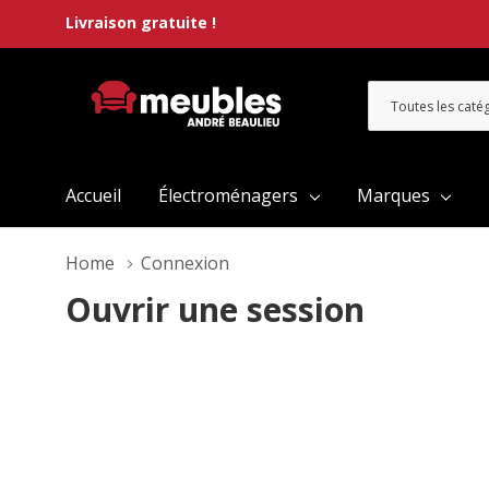
Livraison gratuite !
Toutes
Rechercher
les
catégories
Accueil
Électroménagers
Marques
Home
Connexion
Ouvrir une session