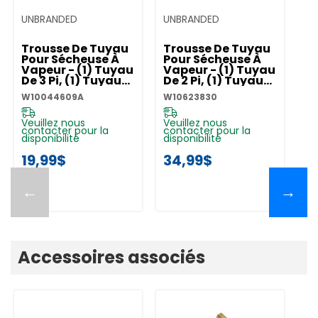
UNBRANDED
UNBRANDED
Trousse De Tuyau
Trousse De Tuyau
Pour Sécheuse À
Pour Sécheuse À
Vapeur - (1) Tuyau
Vapeur - (1) Tuyau
De 3 Pi, (1) Tuyau
De 2 Pi, (1) Tuyau
De 5 Pi
De 5 Pi W10623830
W10044609A
W10623830
W10044609A
Veuillez nous
Veuillez nous
contacter pour la
contacter pour la
disponibilité
disponibilité
19,99$
34,99$
←
→
Accessoires associés