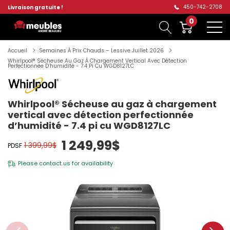
450-742-2708
Livraison gratuite !
0
Accueil
Semaines À Prix Chauds – Lessive Juillet 2026
Whirlpool® Sécheuse Au Gaz À Chargement Vertical Avec Détection
Perfectionnée D’humidité - 7.4 Pi Cu WGD8127LC
Whirlpool® Sécheuse au gaz à chargement
vertical avec détection perfectionnée
d’humidité - 7.4 pi cu WGD8127LC
1 249,99$
1 399,99$
PDSF
Please
contact us
for availability