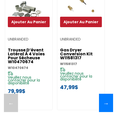
Ajouter Au Panier
Ajouter Au Panier
UNBRANDED
UNBRANDED
UN
Trousse D’évent
Gas Dryer
Gr
Latéral À 4 Voies
Conversion Kit
P
Pour Sécheuse
W11581317
8
W10470674
W11581317
82
W10470674
Veuillez nous
Ve
contacter pour la
co
Veuillez nous
disponibilité
di
contacter pour la
disponibilité
47,99$
7
79,99$
←
→