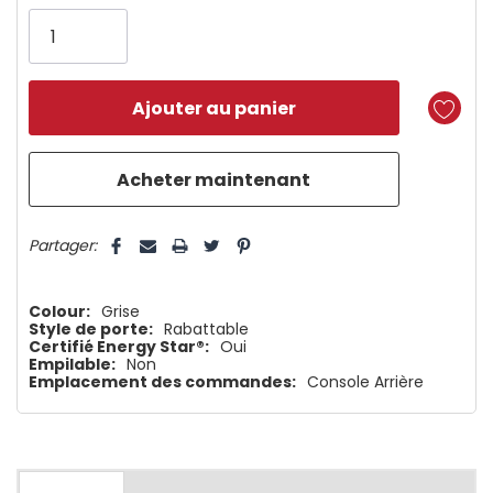
vous!
il
n’en
reste
plus
que
5 customers are viewing this product
Partager:
Colour:
Grise
Style de porte:
Rabattable
Certifié Energy Star®:
Oui
Empilable:
Non
Emplacement des commandes:
Console Arrière