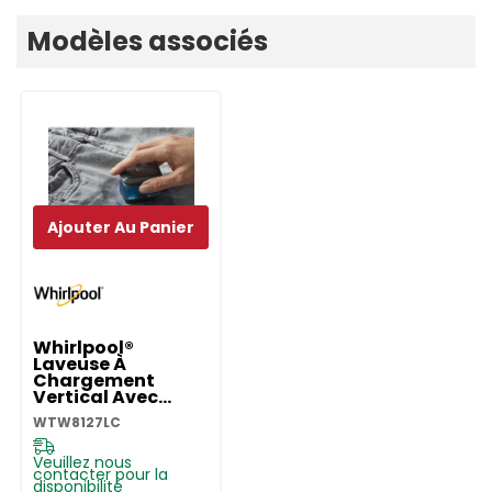
Modèles associés
Ajouter Au Panier
Whirlpool®
Laveuse À
Chargement
Vertical Avec
Agitateur
WTW8127LC
Amovible - 6.0 Pi
Cu C.E.I.
WTW8127LC
Veuillez nous
contacter pour la
disponibilité