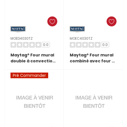
MOED4030TZ
MOEC4030TZ
0.0
0.0
Maytag® Four mural
Maytag® Four mural
double à convection
combiné avec four à
véritable Even-
micro-ondes,
Heat™ - 30 po - 10 pi
convection véritable
Pré Commander
cu MOED4030TZ
Even-Heat™ - 30 po -
6,4 pi cu
MOEC4030TZ