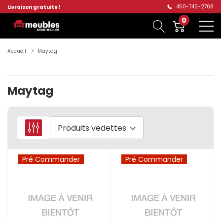
450-742-2708
Livraison gratuite !
0
Accueil
Maytag
Maytag
Pré Commander
Pré Commander