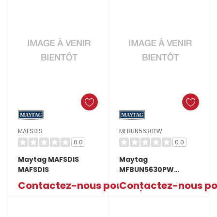
MAFSDIS
MFBUN5630PW
0.0
0.0
Maytag MAFSDIS
Maytag
MAFSDIS
MFBUN5630PW
MFBUN5630PW
Contactez-nous pour le prix
Contactez-nous pou