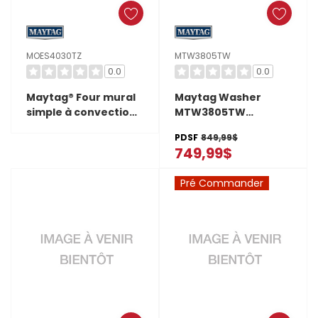
MOES4030TZ
MTW3805TW
0.0
0.0
Maytag® Four mural
Maytag Washer
simple à convection
MTW3805TW
véritable Even-
MTW3805TW
PDSF
849,99$
Heat™ - 30 po - 5 pi
749,99$
cu MOES4030TZ
Pré Commander