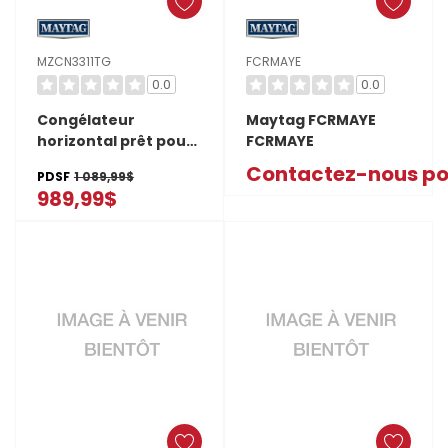
MZCN3311TG
FCRMAYE
0.0
0.0
Congélateur
Maytag FCRMAYE
horizontal prêt pour
FCRMAYE
le garage Maytag®
Contactez-nous pou
PDSF
1 089,99$
de 11 pi cu convertible
989,99$
en réfrigérateur
MZCN3311TG