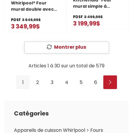
Whirlpool® Four
mural simple à
mural double avec
convection véritable
friture à air si
PDSF
3 499,99$
de 24 po
PDSF
3 549,99$
connecté - 8.6 pi cu
3 199,99$
YKOSC504PPS
3 349,99$
total WOED5027LZ
Montrer plus
Articles
1
à
30
sur un total de
579
1
2
3
4
5
6
Catégories
Appareils de cuisson Whirlpool
>
Fours