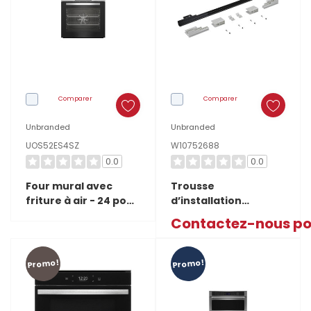
à
micro-
ondes
qui
convient
Comparer
Comparer
à
Unbranded
Unbranded
votre
UOS52ES4SZ
W10752688
famille
0.0
0.0
(Post)
Four mural avec
Trousse
Apprenez
friture à air - 24 po
d’installation
à
UOS52ES4SZ
affleurante pour
Contactez-nous pou
four mural - 30 po -
choisir
noir W10752688
un
Promo!
Promo!
four
à
micro-