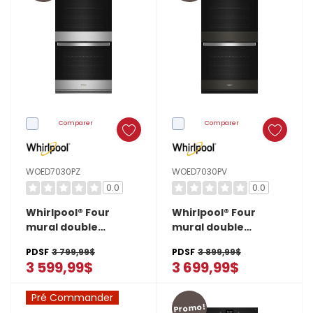
votre
prochain
four?
Notre
guide
de
Comparer
Comparer
fours
à
convection
WOED7030PZ
WOED7030PV
0.0
0.0
et
conventionnels
Whirlpool® Four
Whirlpool® Four
mural double
mural double
vous
intelligent avec
intelligent avec
aidera
PDSF
3 799,99$
PDSF
3 899,99$
friture à air de 10 pi
friture à air de 10 pi
3 599,99$
3 699,99$
à
cu WOED7030PZ
cu WOED7030PV
décider.Êtes-
Pré Commander
vous
Promo!