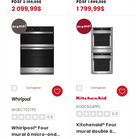
PDSF
2 199,99$
PDSF
1 899,99$
de
5 pi cu MOES6030LZ
connecté - 5 pi cu
2 099,99$
1 799,99$
WOES5030LZ
nettoyage
pour
Promo!
Promo!
les
laveuses
à
chargement
vertical
et
à
chargement
Comparer
Comparer
frontal
Vous
KODC504PPS
WOEC7027PZ
0.0
utilisez
0.0
votre
Kitchenaid® Four
Whirlpool® Four
mural double à
laveuse
mural à micro-ondes
convection véritable