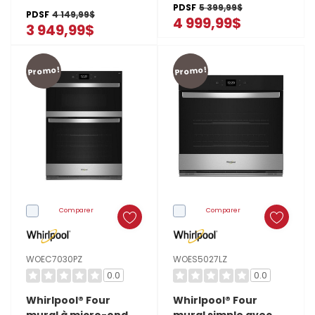
combiné avec friture
pour
PDSF
5 399,99$
de 24 po
PDSF
4 149,99$
à air de 5.7 pi cu
4 999,99$
que
KODC504PPS
3 949,99$
WOEC7027PZ
vos
vêtements
Promo!
Promo!
restent
frais,
impeccables
et
exempts
de
mauvaises
Comparer
Comparer
odeurs.
Mais
WOEC7030PZ
WOES5027LZ
0.0
0.0
Whirlpool® Four
Whirlpool® Four