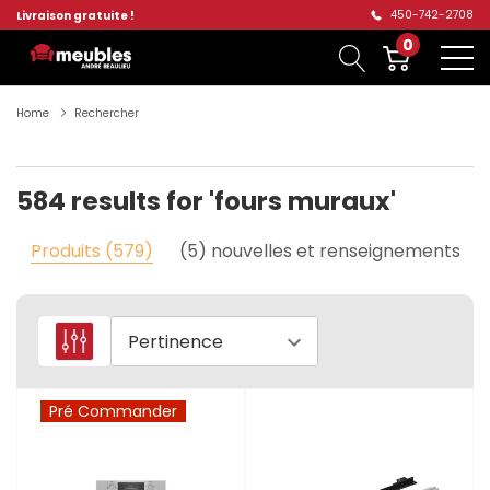
450-742-2708
Livraison gratuite !
0
Home
Rechercher
584 results for 'fours muraux'
Produits (579)
(5) nouvelles et renseignements
Comment
Pré Commander
acheter
un
four