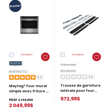
a
Promo!
une
solution!
De
nombreux
modèles
récents,
tant
Comparer
Comparer
au
Unbranded
gaz
W11290015
MOES6027LZ
qu'électriques,
0.0
5.0
sont
Trousse de garniture
Maytag® Four mural
dotés
latérale pour four
simple avec friture à
d’une
mural encastré/four
air et panier - 27 po -
572,99$
PDSF
2 149,99$
à micro-ondes
4.3 pi cu MOES6027LZ
2 049,99$
Cuisinières
encastré/machine à