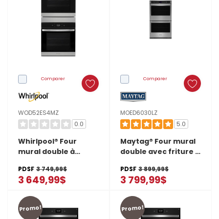
convection
c.
fours
traditionnels
:
quelle
Comparer
Comparer
est
la
WOD52ES4MZ
MOED6030LZ
différence?
0.0
5.0
(Post)
Whirlpool® Four
Maytag® Four mural
Devriez-
mural double à
double avec friture à
vous
convection véritable
air et panier - 30 po -
PDSF
3 749,99$
PDSF
3 899,99$
- 24 po - 5.8 pi cu
10 pi cu MOED6030LZ
choisir
3 649,99$
3 799,99$
WOD52ES4MZ
la
convection
Promo!
Promo!
pour