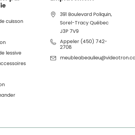
ie
391 Boulevard Poliquin,
de cuisson
Sorel-Tracy Québec
J3P 7V9
e
Appeler (450) 742-
ion
2708
de lessive
meubleabeaulieu@videotron.c
accessoires
ion
ander