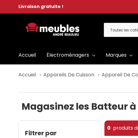
Livraison gratuite !
Toutes
Rechercher
les
catégories
Accueil
Électroménagers
Marques
Accueil
Appareils De Cuisson
Appareil De C
Magasinez les Batteur à
0
produits d
Filtrer par