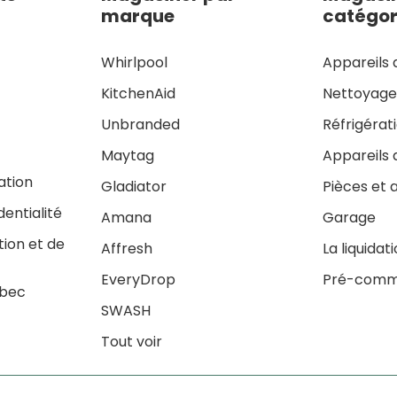
marque
catégor
Whirlpool
Appareils 
KitchenAid
Nettoyag
Unbranded
Réfrigérat
Maytag
Appareils 
sation
Gladiator
Pièces et 
dentialité
Amana
Garage
tion et de
Affresh
La liquidat
EveryDrop
Pré-comm
ébec
SWASH
Tout voir