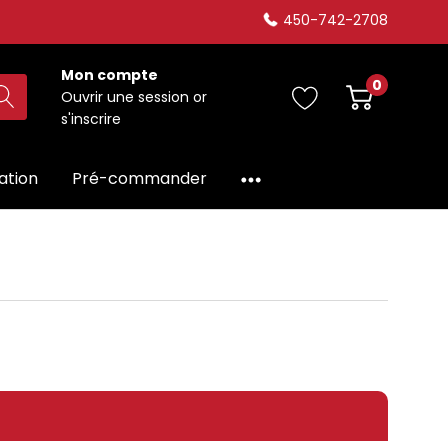
450-742-2708
Mon compte
0
Ouvrir une session
or
s'inscrire
dation
Pré-commander