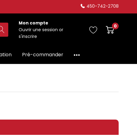
450-742-2708
Mon compte
0
Ouvrir une session
or
s'inscrire
dation
Pré-commander