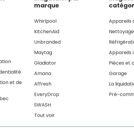
marque
catégor
Whirlpool
Appareils 
KitchenAid
Nettoyag
Unbranded
Réfrigérat
Maytag
Appareils 
sation
Gladiator
Pièces et 
dentialité
Amana
Garage
tion et de
Affresh
La liquidat
EveryDrop
Pré-comm
ébec
SWASH
Tout voir