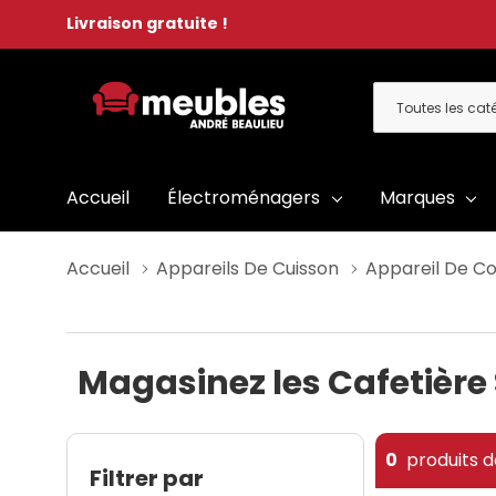
Livraison gratuite !
Toutes
Rechercher
les
catégories
Accueil
Électroménagers
Marques
Accueil
Appareils De Cuisson
Appareil De C
Magasinez les Cafetière
0
produits d
Filtrer par