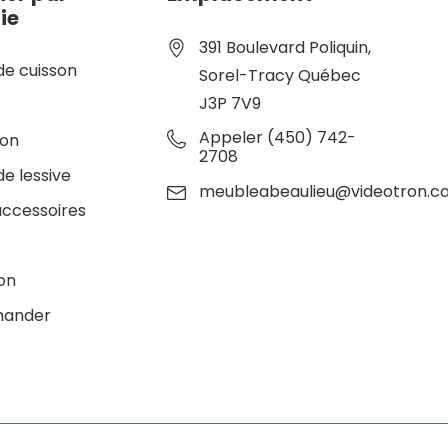
ie
391 Boulevard Poliquin,
de cuisson
Sorel-Tracy Québec
J3P 7V9
e
Appeler (450) 742-
ion
2708
de lessive
meubleabeaulieu@videotron.c
accessoires
ion
ander