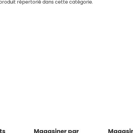
 produit répertorié dans cette catégorie.
ts
Magasiner par
Magasin