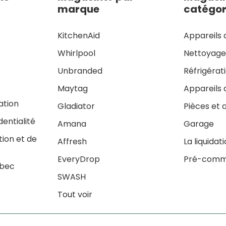
marque
catégor
KitchenAid
Appareils 
Whirlpool
Nettoyag
Unbranded
Réfrigérat
Maytag
Appareils 
sation
Gladiator
Pièces et 
dentialité
Amana
Garage
tion et de
Affresh
La liquidat
EveryDrop
Pré-comm
ébec
SWASH
Tout voir