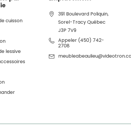
ie
391 Boulevard Poliquin,
de cuisson
Sorel-Tracy Québec
J3P 7V9
e
Appeler (450) 742-
ion
2708
de lessive
meubleabeaulieu@videotron.c
accessoires
ion
ander