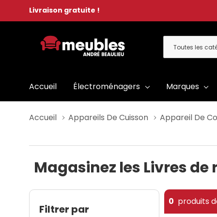
Livraison gratuite !
Toutes
Rechercher
les
catégories
Accueil
Électroménagers
Marques
Accueil
Appareils De Cuisson
Appareil De C
Magasinez les Livres de 
0
produits d
Filtrer par