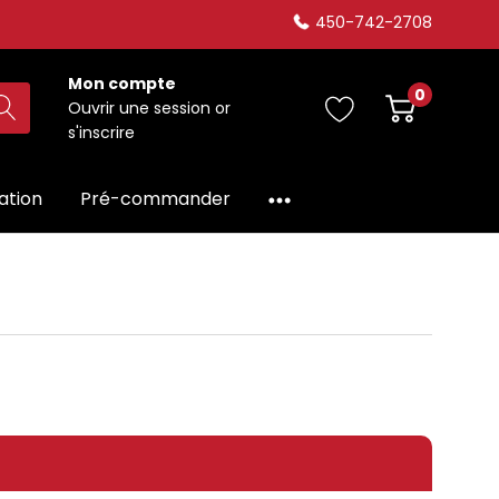
450-742-2708
Mon compte
0
Ouvrir une session
or
s'inscrire
dation
Pré-commander