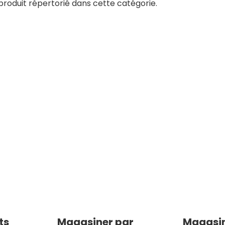
 produit répertorié dans cette catégorie.
ts
Magasiner par
Magasin