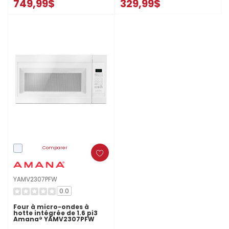
749,99$
329,99$
Comparer
YAMV2307PFW
0.0
Four à micro-ondes à
hotte intégrée de 1.6 pi3
Amana® YAMV2307PFW