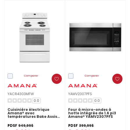
Comparer
Comparer
YACR4303MFW
YAMV2307PFS
0.0
0.0
Cuisinière électrique
Four à micro-ondes à
Amana® avec
hotte intégrée de 1.6 pi3
températures Bake Assist,
Amana® YAMV2307PFS
30 po YACR4303MFW
PDSF
949,99$
PDSF
399,99$