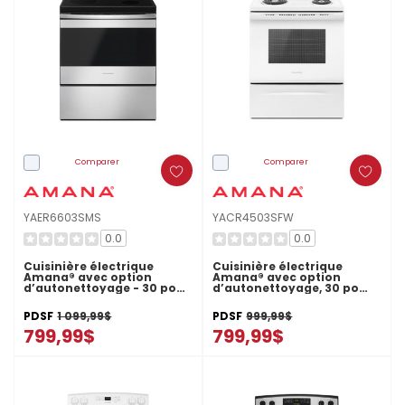
Comparer
Comparer
YAER6603SMS
YACR4503SFW
0.0
0.0
Cuisinière électrique
Cuisinière électrique
Amana® avec option
Amana® avec option
d’autonettoyage - 30 po
d’autonettoyage, 30 po
YAER6603SMS
YACR4503SFW
PDSF
1 099,99$
PDSF
999,99$
799,99$
799,99$