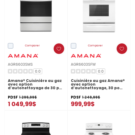
Comparer
Comparer
AGR6603SMS
AGR6603SFW
0.0
0.0
Amana® Cuisinière au gaz
Cuisinière au gaz Amana®
avec option
avec option
d’autonettoyage de 30 po
d’autonettoyage, 30 po
AGR6603SMS
AGR6603SFW
PDSF
1 299,99$
PDSF
1 249,99$
1 049,99$
999,99$