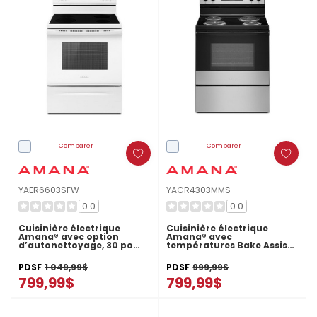
Comparer
Comparer
YAER6603SFW
YACR4303MMS
0.0
0.0
Cuisinière électrique
Cuisinière électrique
Amana® avec option
Amana® avec
d’autonettoyage, 30 po
températures Bake Assist
YAER6603SFW
- 30 po YACR4303MMS
PDSF
1 049,99$
PDSF
999,99$
799,99$
799,99$