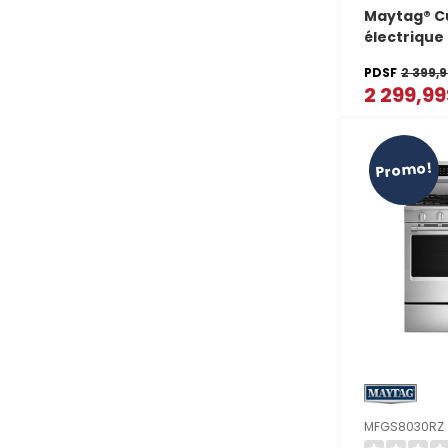
Maytag® Cu
électrique 
double et 
PDSF
2 399,
véritable - 
2 299,9
cu YMET88
Promo!
MFGS8030RZ