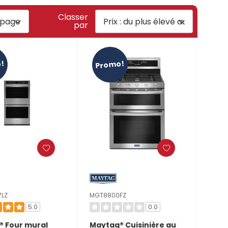
Classer
par
!
Promo!
7LZ
MGT8800FZ
5.0
0.0
® Four mural
Maytag® Cuisinière au