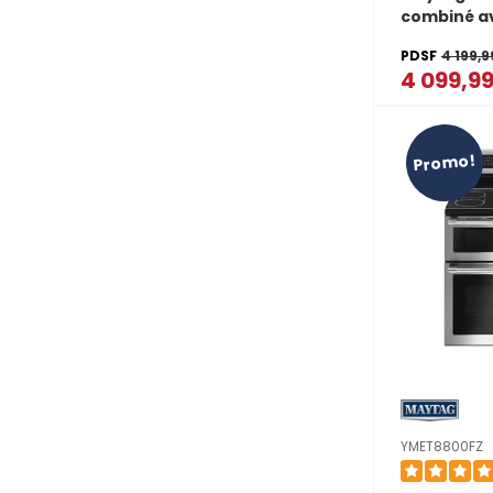
combiné av
micro-onde
PDSF
4 199,9
air et pani
4 099,9
6,4 pi cu 
Promo!
YMET8800FZ