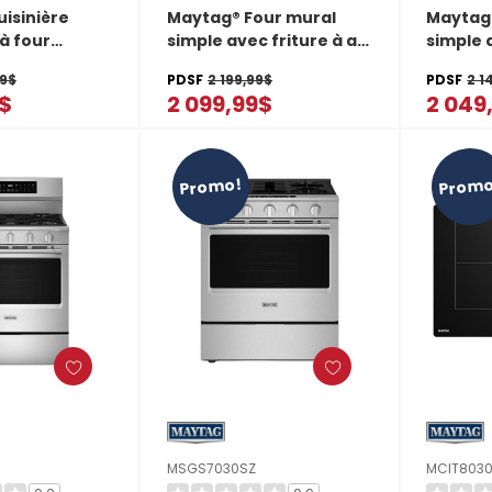
isinière
Maytag® Four mural
Maytag
à four
simple avec friture à air
simple a
convection
et panier - 30 po - 5 pi
et panie
99$
PDSF
2 199,99$
PDSF
2 1
30 po - 6.7 pi
cu MOES6030LZ
cu MOE
9$
2 099,99$
2 049
00FZ
Promo!
Promo
MSGS7030SZ
MCIT803