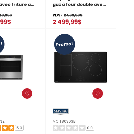
avec friture à
gaz à four double avec
anier - 27 po - 8,6
convection véritable -
49,99$
PDSF
2 599,99$
OED6027LZ
30 po - 6 pi cu
,99$
2 499,99$
MGT8800FZ
!
Promo!
7LZ
MCIT8036SB
5.0
0.0