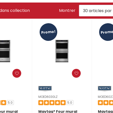
dans collection
Montrer
Promo!
Promo
MOED6030LZ
MOED602
5.0
5.0
our mural
Maytag® Four mural
Maytag