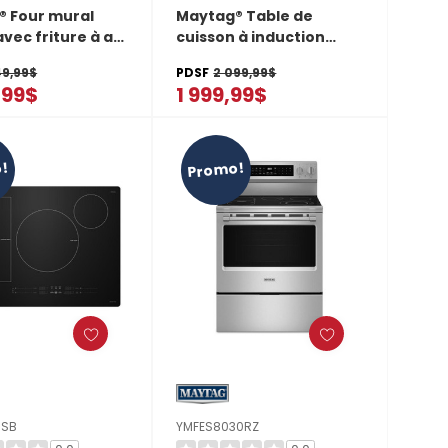
® Four mural
Maytag® Table de
vec friture à air
cuisson à induction
r - 27 po - 4.3 pi
avec amplification de
49,99$
PDSF
2 099,99$
S6027LZ
puissance - 36 po
,99$
1 999,99$
MCIT8036SB
!
Promo!
0SB
YMFES8030RZ