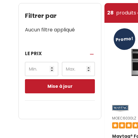
28
produits 
Filtrer par
Aucun filtre appliqué
Promo!
LE PRIX
Mise à jour
MOEC6030LZ
Maytag® F