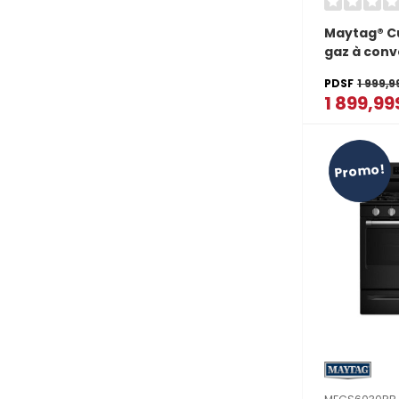
Maytag® Cu
gaz à conv
véritable 
PDSF
1 999,9
gril - 30 po
1 899,99
MFGS8030
Promo!