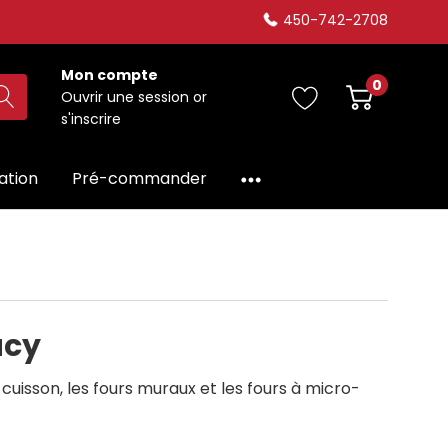
450-742-2708
Mon compte
0
Ouvrir une session
or
s'inscrire
dation
Pré-commander
acy
uisson, les fours muraux et les fours à micro-