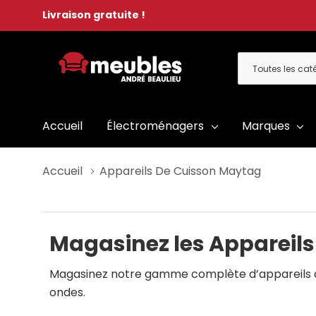
Livraison gratuite !
Toutes
Rechercher
les
catégories
Accueil
Électroménagers
Marques
Accueil
Appareils De Cuisson Maytag
Magasinez les Appareils
Magasinez notre gamme complète d’appareils de c
ondes.