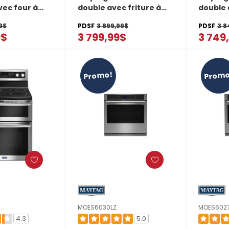
ec four à
double avec friture à
double 
s à friture à
air et panier - 30 po - 10
air et p
9$
PDSF
3 899,99$
PDSF
3 8
er - 30 po -
pi cu MOED6030LZ
pi cu M
9$
3 799,99$
3 749
MOEC6030LZ
Promo!
Promo
MOES6030LZ
MOES602
4.3
5.0