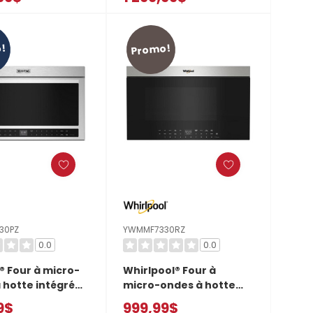
s à infrarouges
capteurs à infrarouges
30PBE
YKMMF730PJP
!
Promo!
30PZ
YWMMF7330RZ
0.0
0.0
 Four à micro-
Whirlpool® Four à
 hotte intégrée
micro-ondes à hotte
é affleurant
intégrée encastré au
9$
999,99$