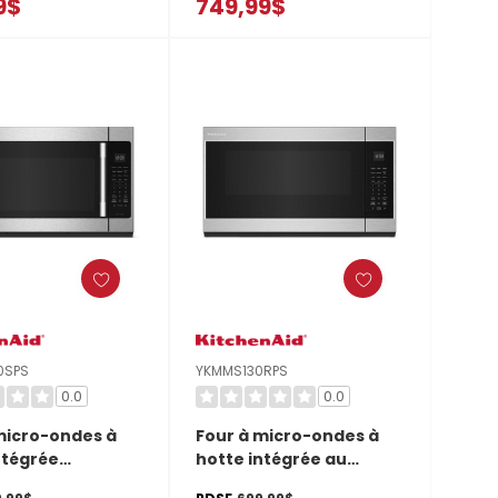
9$
749,99$
ateau tournant
sans plateau tournant
5930PZ
YWMMF5930PW
0SPS
YKMMS130RPS
0.0
0.0
micro-ondes à
Four à micro-ondes à
ntégrée
hotte intégrée au
Aid® avec
design encastré