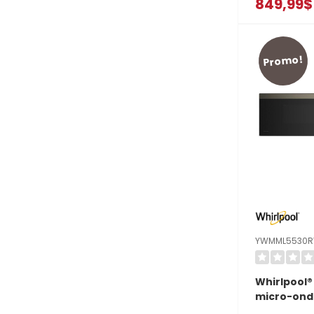
849,99$
sans plate
YWMMF593
Promo!
YWMML5530R
Whirlpool®
micro-onde
à hotte in