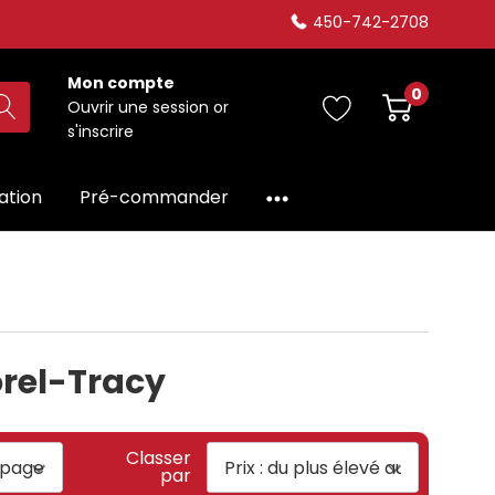
450-742-2708
Mon compte
0
Ouvrir une session
or
s'inscrire
dation
Pré-commander
orel-Tracy
Classer
par