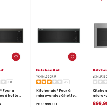
avec g
 infrarouges
affleurant
PPS
YKMMF530PPS
E
YKMML550RJP
YKMMF330
3.0
3.0
® Four à
Kitchenaid® Four à
Kitchen
es à hotte
micro-ondes à hotte
micro-o
profil bas
intégrée à profil bas
intégré
899,9
$
PDSF
999,99$
 avec
intelligent avec
design 