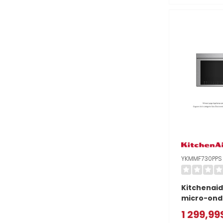
encastré a
YKMMF530
YKMMF730PPS
Kitchenaid
micro-ond
intégrée m
1 299,99
avec mode