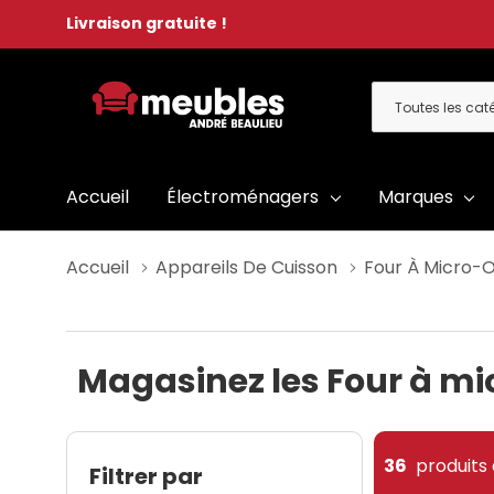
Livraison gratuite !
Toutes
Rechercher
les
catégories
Accueil
Électroménagers
Marques
Accueil
Appareils De Cuisson
Four À Micro-
Magasinez les Four à mi
36
produits 
Filtrer par