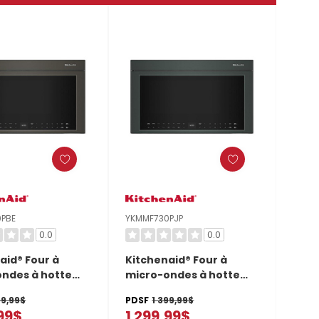
PBE
YKMMF730PJP
0.0
0.0
aid® Four à
Kitchenaid® Four à
ndes à hotte
micro-ondes à hotte
e multifonctions
intégrée multifonctions
99,99$
PDSF
1 399,99$
odes de
avec modes de
,99$
1 299,99$