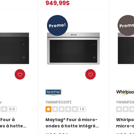
949,99$
r double
ventilateur double
YKMMF3
RBE
YKMML550RJP
Promo!
Promo
V
YMMMF6030PZ
YWMMF59
0.0
1.0
 Four à
Maytag® Four à micro-
Whirlpo
es à hotte
ondes à hotte intégrée
micro-o
ffleurant
affleurant
intégré