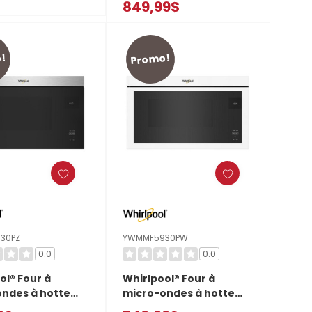
849,99$
30PPS
ventilateur double
YKMML550RPS
!
Promo!
30PZ
YWMMF5930PW
0.0
0.0
ol® Four à
Whirlpool® Four à
ndes à hotte
micro-ondes à hotte
e affleurant
intégrée affleurant