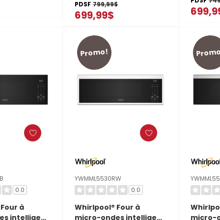
PDSF
749
poignée 
PDSF
799,99$
e 1,1 pi cu
699,9
699,99$
YKMMS3
lation de 450
 vitesses
0RV
Promo!
Promo
B
YWMML5530RW
YWMML55
0.0
0.0
 Four à
Whirlpool® Four à
Whirlpo
s intelligent
micro-ondes intelligent
micro-o