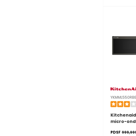
capteurs à
YKMMF730
YKMML550RB
Kitchenaid
micro-ond
intégrée à 
PDSF
999,99
intelligent