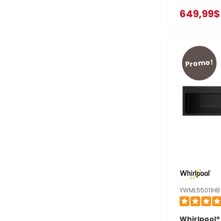
à hotte in
649,99$
profil bas d
avec venti
pi³/min à 4
YWMML553
Promo!
YWML55011HB
Whirlpool®