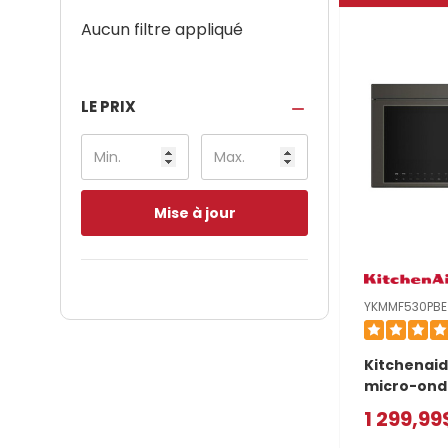
Aucun filtre appliqué
LE PRIX
Mise à jour
YKMMF530PBE
Kitchenaid
micro-ond
intégrée à
1 299,99
multiples 