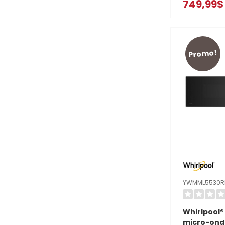
749,99$
profil bas d
avec venti
pi³/min à 4
YWMML553
Promo!
YWMML5530R
Whirlpool®
micro-onde