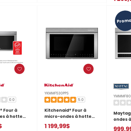
ffleurant
encastré affleurant
capteur
PBE
YKMMF530PJP
YKMMF7
Promo
YKMMF530PPS
YMMMF80
0.0
5.0
® Four à
Kitchenaid® Four à
Maytag®
es à hotte
micro-ondes à hotte
ondes à
ultifonctions
intégrée multifonctions
$
1 199,99$
encastr
999,9
s de
au design encastré