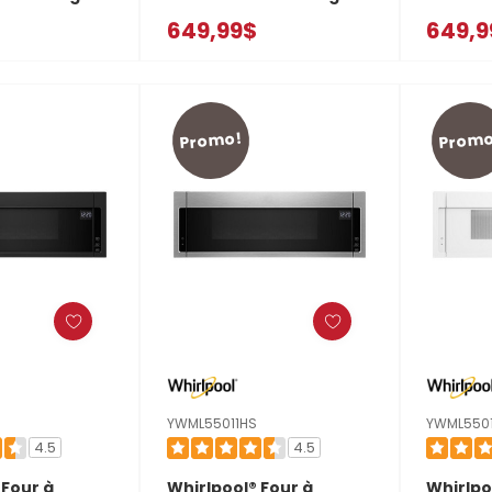
tégrée et
à hotte intégrée et
à hotte
649,99$
649,9
e 1,1 pi cu
profil bas de 1,1 pi cu
profil ba
lation de 450
avec ventilation de 450
avec ve
 vitesses
pi³/min à 4 vitesses
pi³/min 
0RB
YWMML5530RW
YWMML
Promo!
Promo
YWML55011HS
YWML550
4.5
4.5
 Four à
Whirlpool® Four à
Whirlpo