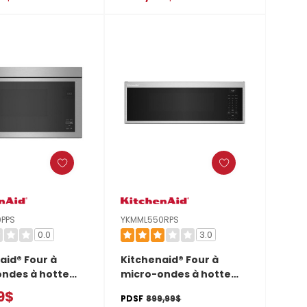
ril YMMMF8030PZ
design affleurant avec
friture à air
YWMMF7330RZ
PPS
YKMML550RPS
0.0
3.0
aid® Four à
Kitchenaid® Four à
ndes à hotte
micro-ondes à hotte
e encastré au
intégrée à profil bas
9$
PDSF
899,99$
affleurant
intelligent avec