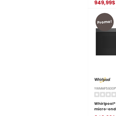
949,99$
ventilateu
YKMML550
Promo!
YWMMF5930P
Whirlpool®
micro-ond
intégrée a