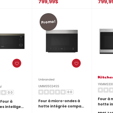
799,99$
799,9
au tournant
YMMMF6030PZ
sans pl
0PV
YWMMF
Promo!
Unbranded
YKMMS33
UMMS5024SS
V
0.0
0.0
Four à 
Four à micro-ondes à
 Four à
hotte i
hotte intégrée compact
s intelligent
Kitchen
- 1.4 pi cu UMMS5024SS
tégrée et