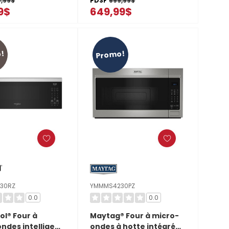
,99$
PDSF
699,99$
- 2.1 pi cu
affleurant* KitchenAid®
9$
649,99$
30SPS
- 1.9 pi cu YKMMS130RPS
!
Promo!
30RZ
YMMMS4230PZ
0.0
0.0
ol® Four à
Maytag® Four à micro-
ndes intelligent
ondes à hotte intégrée