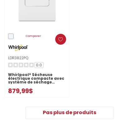
Comparer
LDR3822PQ
0.0
Whirlpool® Sécheuse
électrique compacte avec
système de séchage
AccuDry™ - 3.4 pi cu
879,99$
LDR3822PQ
Pas plus de produits