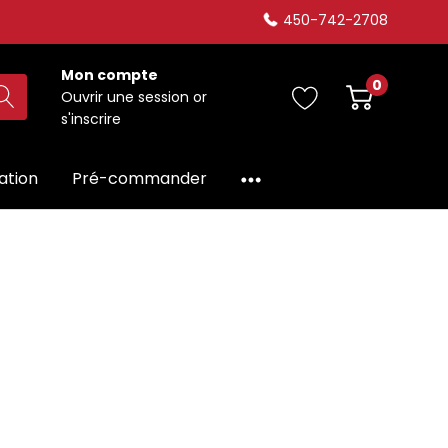
450-742-2708
Mon compte
0
Ouvrir une session
or
s'inscrire
dation
Pré-commander