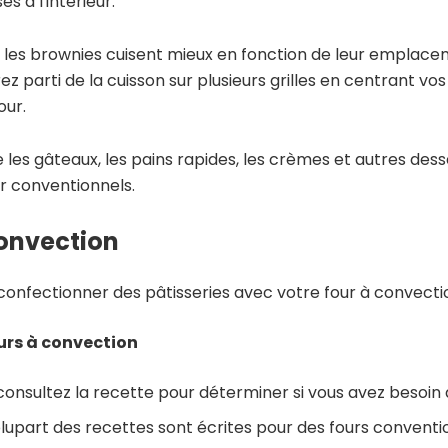
s à l'intérieur.
et les brownies cuisent mieux en fonction de leur emplac
ez parti de la cuisson sur plusieurs grilles en centrant vos
our.
es gâteaux, les pains rapides, les crèmes et autres dess
our conventionnels.
convection
 confectionner des pâtisseries avec votre four à convecti
ours à convection
 consultez la recette pour déterminer si vous avez besoin d
lupart des recettes sont écrites pour des fours conventi