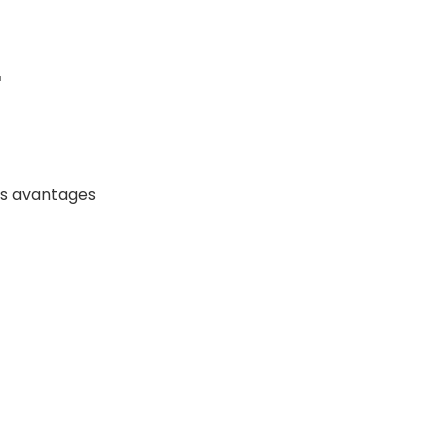
r
urs avantages