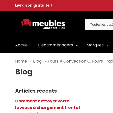
Livraison gratuite !
Toutes
Rechercher
les
catégories
Accueil
Électroménagers
Marques
Home
Blog
Fours À Convection C. Fours Tradi
Blog
Articles récents
Comment nettoyer votre
laveuse à chargement frontal