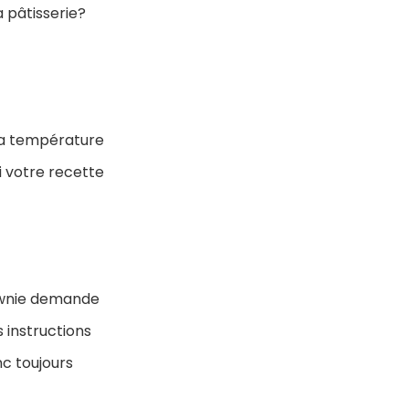
 pâtisserie?
 la température
i votre recette
rownie demande
 instructions
nc toujours