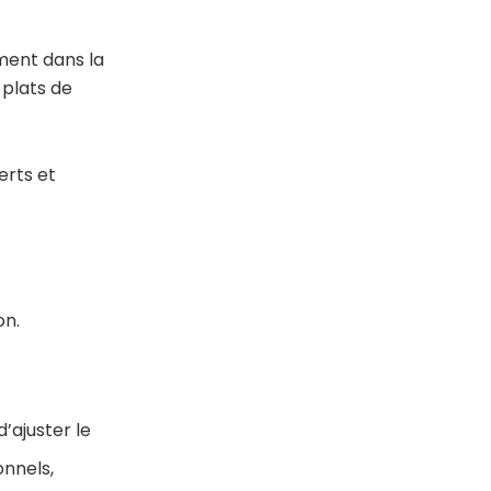
ement dans la
 plats de
erts et
on.
’ajuster le
onnels,