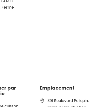
h à 12 h
: Fermé
er par
Emplacement
ie
391 Boulevard Poliquin,
de cuisson