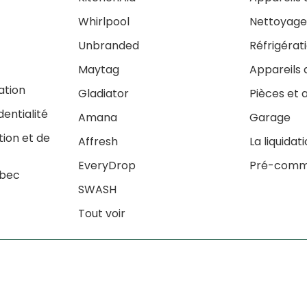
Whirlpool
Nettoyag
Unbranded
Réfrigérat
Maytag
Appareils 
sation
Gladiator
Pièces et 
dentialité
Amana
Garage
tion et de
Affresh
La liquidat
EveryDrop
Pré-comm
ébec
SWASH
Tout voir