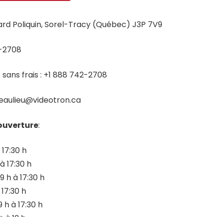
ard Poliquin, Sorel-Tracy (Québec) J3P 7V9
-2708
sans frais : +1 888 742-2708
aulieu@videotron.ca
ouverture
:
à 17:30 h
 à 17:30 h
9 h à 17:30 h
à 17:30 h
9 h à 17:30 h