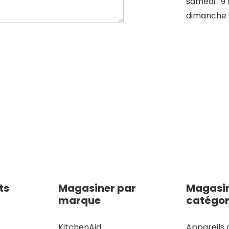
samedi : 9 
dimanche 
ts
Magasiner par
Magasin
marque
catégor
KitchenAid
Appareils 