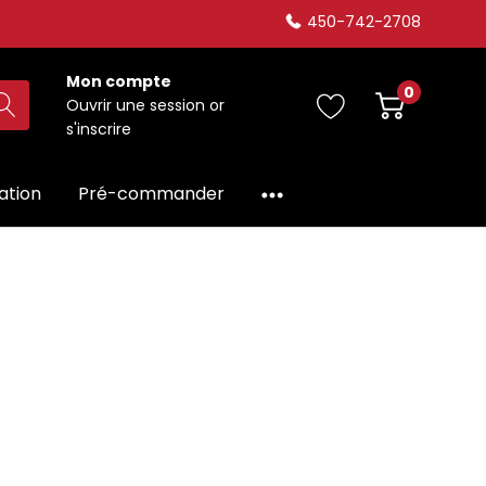
450-742-2708
Mon compte
0
Ouvrir une session
or
s'inscrire
dation
Pré-commander