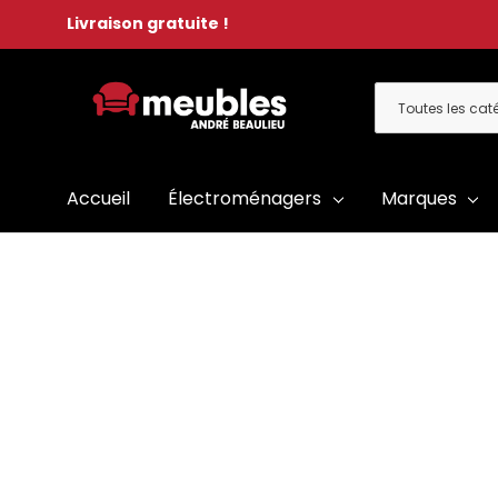
Livraison gratuite !
Toutes
Rechercher
les
catégories
Accueil
Électroménagers
Marques