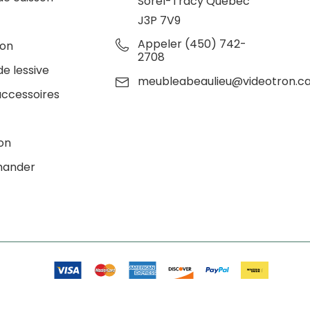
Sorel-Tracy Québec
J3P 7V9
e
Appeler (450) 742-
ion
2708
de lessive
meubleabeaulieu@videotron.c
accessoires
ion
ander