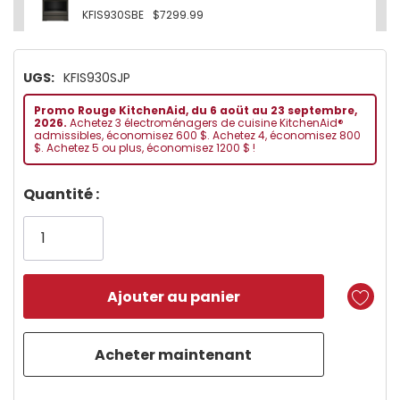
KFIS930SBE
$7299.99
UGS:
KFIS930SJP
Promo Rouge KitchenAid, du 6 aoüt au 23 septembre,
2026.
Achetez 3 électroménagers de cuisine KitchenAid®
admissibles, économisez 600 $. Achetez 4, économisez 800
$. Achetez 5 ou plus, économisez 1200 $ !
Dépêchez-
Quantité :
vous!
il
n’en
reste
plus
que
5 customers are viewing this product