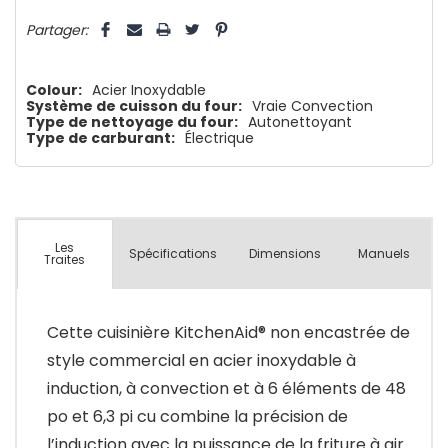
5 customers are viewing this product
Partager:
Colour:
Acier Inoxydable
Système de cuisson du four:
Vraie Convection
Type de nettoyage du four:
Autonettoyant
Type de carburant:
Électrique
Les
Spécifications
Dimensions
Manuels
Traites
Cette cuisinière KitchenAid® non encastrée de
style commercial en acier inoxydable à
induction, à convection et à 6 éléments de 48
po et 6,3 pi cu combine la précision de
l’induction avec la puissance de la friture à air.