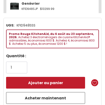
Genévrier
KFID948SJP
$13299.99
UGS:
KFID948SSS
Promo Rouge KitchenAid, du 6 aoüt au 23 septembre,
2026.
Achetez 3 électroménagers de cuisine KitchenAid®
admissibles, économisez 600 $. Achetez 4, économisez 800
$. Achetez 5 ou plus, économisez 1200 $ !
Dépêchez-
Quantité :
vous!
il
n’en
reste
plus
que