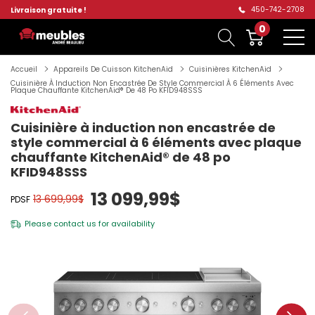
450-742-2708
Livraison gratuite !
0
Accueil
Appareils De Cuisson KitchenAid
Cuisinières KitchenAid
Cuisinière À Induction Non Encastrée De Style Commercial À 6 Éléments Avec
Plaque Chauffante KitchenAid® De 48 Po KFID948SSS
Cuisinière à induction non encastrée de
style commercial à 6 éléments avec plaque
chauffante KitchenAid® de 48 po
KFID948SSS
13 099,99$
13 699,99$
PDSF
Please
contact us
for availability