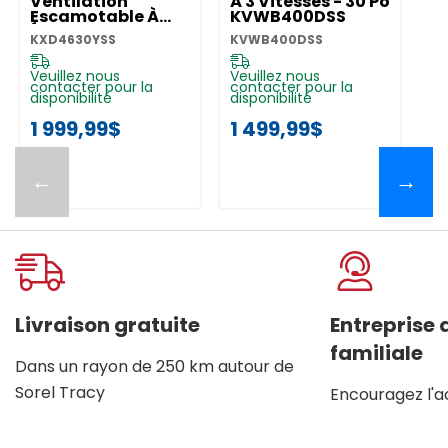
Ventilation
À 3 Vitesses - 30 Po
Su
Escamotable À
KVWB400DSS
Vi
Évacuation
K
KXD4630YSS
KVWB400DSS
KV
Descendante De
30 Po, 600 Pi
Cu/min
Veuillez nous
Veuillez nous
Ve
contacter pour la
contacter pour la
co
KXD4630YSS
disponibilité
disponibilité
di
1 999,99$
1 499,99$
2
←
→
Livraison gratuite
Entreprise
familiale
Dans un rayon de 250 km autour de
Sorel Tracy
Encouragez l'a