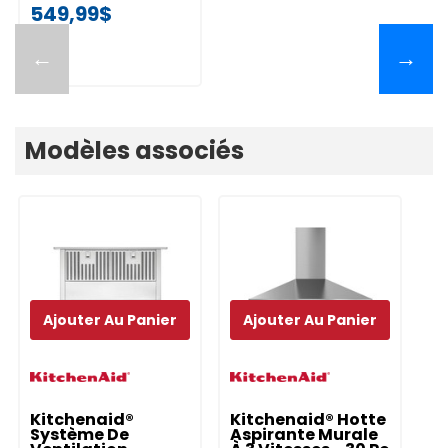
549,99$
←
→
Modèles associés
Ajouter Au Panier
Ajouter Au Panier
Kitchenaid®
Kitchenaid® Hotte
K
Système De
Aspirante Murale
A