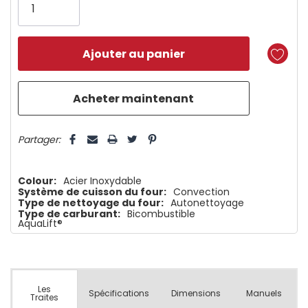
il
n’en
reste
plus
que
5 customers are viewing this product
Partager:
Colour:
Acier Inoxydable
Système de cuisson du four:
Convection
Type de nettoyage du four:
Autonettoyage
Type de carburant:
Bicombustible
AquaLift®
Les
Spécifications
Dimensions
Manuels
Traites