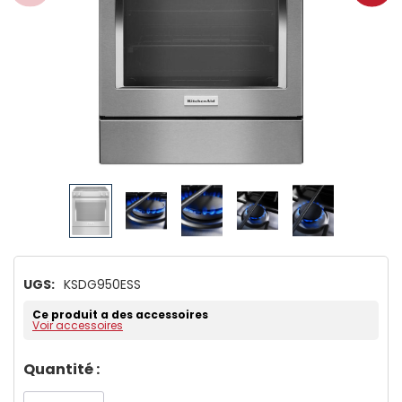
UGS:
KSDG950ESS
Ce produit a des accessoires
Voir accessoires
Dépêchez-
Quantité :
vous!