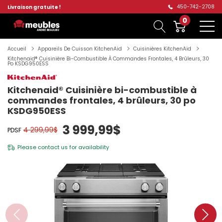
450-742-2708
Livraison gratuite !
0
Accueil
Appareils De Cuisson KitchenAid
Cuisinières KitchenAid
Kitchenaid® Cuisinière Bi-Combustible À Commandes Frontales, 4 Brûleurs, 30
Po KSDG950ESS
Kitchenaid® Cuisinière bi-combustible à
commandes frontales, 4 brûleurs, 30 po
KSDG950ESS
3 999,99$
4 299,99$
PDSF
Please
contact us
for availability