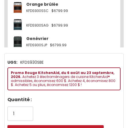
Orange brûlée
KFDS930SSC
$6799.99
KFDS930SAG
$6799.99
Genévrier
KFDS930SJP
$6799.99
Autres
UGS:
KFDS930SBE
KFDS930SWF
$6799.99
Autres
Promo Rouge KitchenAid, du 6 aoüt au 23 septembre,
2026.
Achetez 3 électroménagers de cuisine KitchenAid®
KFDS930SDC
$6799.99
admissibles, économisez 600 $. Achetez 4, économisez 800
$. Achetez 5 ou plus, économisez 1200 $ !
Dépêchez-
Quantité :
vous!
il
n’en