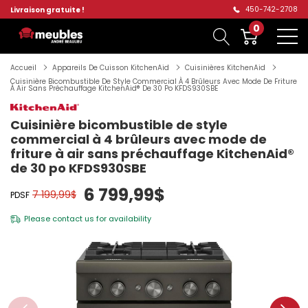
450-742-2708
Livraison gratuite !
0
Accueil
Appareils De Cuisson KitchenAid
Cuisinières KitchenAid
Cuisinière Bicombustible De Style Commercial À 4 Brûleurs Avec Mode De Friture
À Air Sans Préchauffage KitchenAid® De 30 Po KFDS930SBE
Cuisinière bicombustible de style
commercial à 4 brûleurs avec mode de
friture à air sans préchauffage KitchenAid®
de 30 po KFDS930SBE
6 799,99$
7 199,99$
PDSF
Please
contact us
for availability