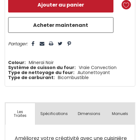
reste
plus
que
5 customers are viewing this product
Partager:
Colour:
Minerai Noir
Système de cuisson du four:
Vraie Convection
Type de nettoyage du four:
Autonettoyant
Type de carburant:
Bicombustible
Les
Spécifications
Dimensions
Manuels
Traites
Améliorez votre créativité avec une cuisinière