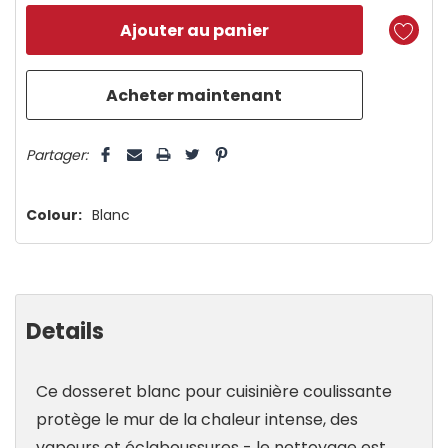
reste
plus
que
5 customers are viewing this product
Partager:
Colour:
Blanc
Details
Ce dosseret blanc pour cuisinière coulissante
protège le mur de la chaleur intense, des
vapeurs et éclaboussures - le nettoyage est