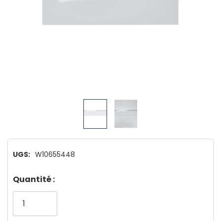
UGS:
W10655448
Dépêchez-
Quantité :
vous!
il
n’en