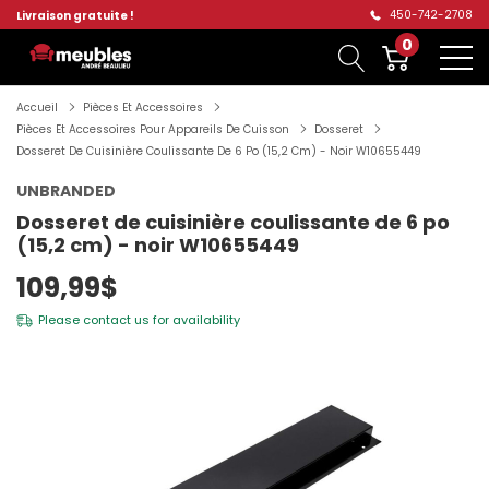
450-742-2708
Livraison gratuite !
0
Accueil
Pièces Et Accessoires
Pièces Et Accessoires Pour Appareils De Cuisson
Dosseret
Dosseret De Cuisinière Coulissante De 6 Po (15,2 Cm) - Noir W10655449
UNBRANDED
Dosseret de cuisinière coulissante de 6 po
(15,2 cm) - noir W10655449
109,99$
Please
contact us
for availability