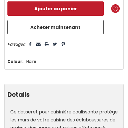
reste
plus
que
5 customers are viewing this product
Partager:
Colour:
Noire
Details
Ce dosseret pour cuisinière coulissante protège
les murs de votre cuisine des éclaboussures de
graisse, des vapeurs et autres effets nocifs