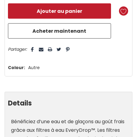
n’en
reste
plus
que
5 customers are viewing this product
Partager:
Colour:
Autre
Details
Bénéficiez d’une eau et de glaçons au goût frais
grâce aux filtres à eau EveryDrop™. Les filtres