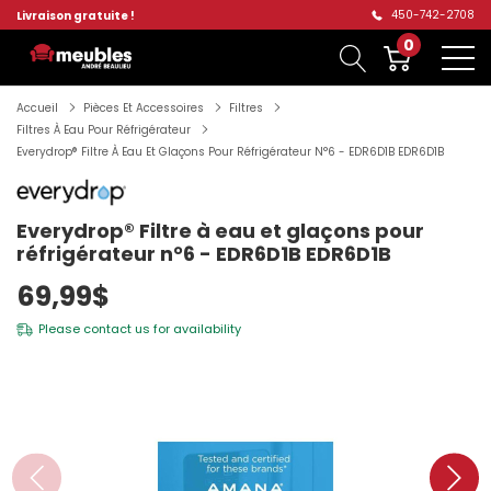
450-742-2708
Livraison gratuite !
0
Accueil
Pièces Et Accessoires
Filtres
Filtres À Eau Pour Réfrigérateur
Everydrop® Filtre À Eau Et Glaçons Pour Réfrigérateur N°6 - EDR6D1B EDR6D1B
Everydrop® Filtre à eau et glaçons pour
réfrigérateur n°6 - EDR6D1B EDR6D1B
69,99$
Please
contact us
for availability