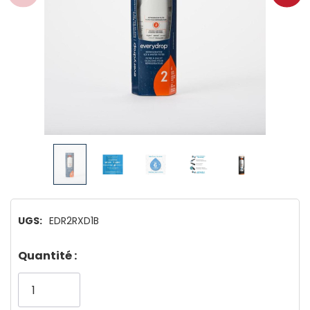
UGS:
EDR2RXD1B
Dépêchez-
Quantité :
vous!
il