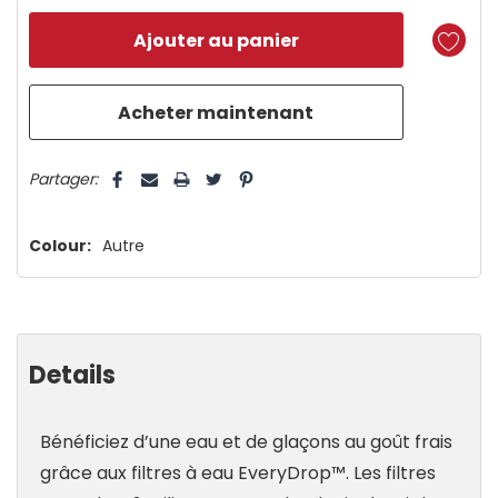
n’en
reste
plus
que
5 customers are viewing this product
Partager:
Colour:
Autre
Details
Bénéficiez d’une eau et de glaçons au goût frais
grâce aux filtres à eau EveryDrop™. Les filtres