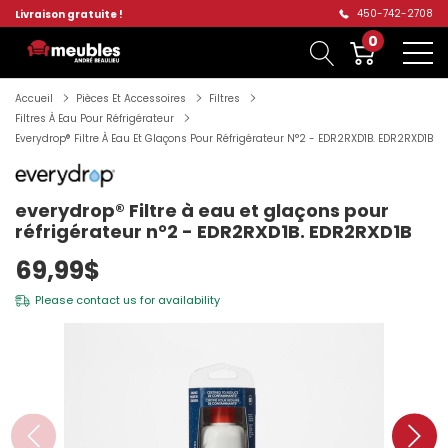
450-742-2708
Livraison gratuite !
0
Accueil
Pièces Et Accessoires
Filtres
Filtres À Eau Pour Réfrigérateur
Everydrop® Filtre À Eau Et Glaçons Pour Réfrigérateur N°2 - EDR2RXD1B. EDR2RXD1B
everydrop® Filtre à eau et glaçons pour
réfrigérateur n°2 - EDR2RXD1B. EDR2RXD1B
69,99$
Please
contact us
for availability