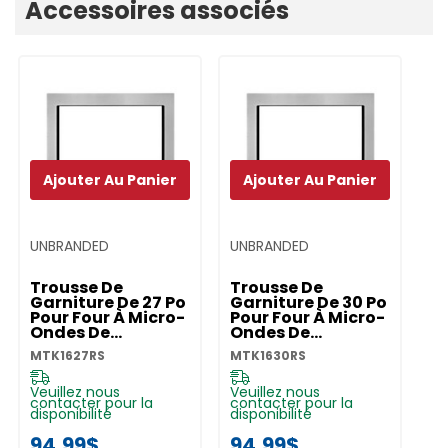
Accessoires associés
personnalisé
Ajouter Au Panier
Ajouter Au Panier
UNBRANDED
UNBRANDED
Trousse De
Trousse De
Garniture De 27 Po
Garniture De 30 Po
Pour Four À Micro-
Pour Four À Micro-
Ondes De
Ondes De
Comptoir De 1,6 Pi
Comptoir De 1,6 Pi
MTK1627RS
MTK1630RS
Cu MTK1627RS
Cu MTK1630RS
Veuillez nous
Veuillez nous
contacter pour la
contacter pour la
disponibilité
disponibilité
94,99$
94,99$