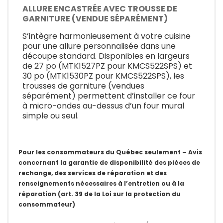
ALLURE ENCASTRÉE AVEC TROUSSE DE
GARNITURE (VENDUE SÉPARÉMENT)
S’intègre harmonieusement à votre cuisine
pour une allure personnalisée dans une
découpe standard. Disponibles en largeurs
de 27 po (MTK1527PZ pour KMCS522SPS) et
30 po (MTK1530PZ pour KMCS522SPS), les
trousses de garniture (vendues
séparément) permettent d’installer ce four
à micro-ondes au-dessus d’un four mural
simple ou seul.
Pour les consommateurs du Québec seulement – Avis
concernant la garantie de disponibilité des pièces de
rechange, des services de réparation et des
renseignements nécessaires à l’entretien ou à la
réparation (art. 39 de la Loi sur la protection du
consommateur)