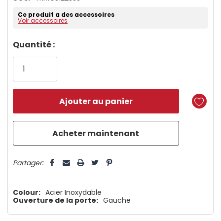
Ce produit a des accessoires
Voir accessoires
Dépêchez-
Quantité :
vous!
il
n’en
reste
plus
que
5 customers are viewing this product
Partager:
Colour:
Acier Inoxydable
Ouverture de la porte:
Gauche