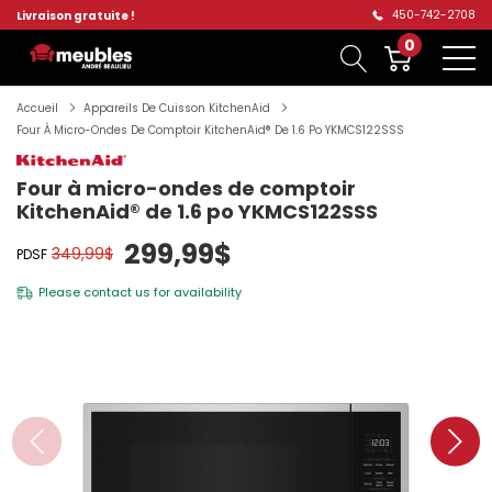
450-742-2708
Livraison gratuite !
0
Accueil
Appareils De Cuisson KitchenAid
Four À Micro-Ondes De Comptoir KitchenAid® De 1.6 Po YKMCS122SSS
Four à micro-ondes de comptoir
KitchenAid® de 1.6 po YKMCS122SSS
299,99$
349,99$
PDSF
Please
contact us
for availability