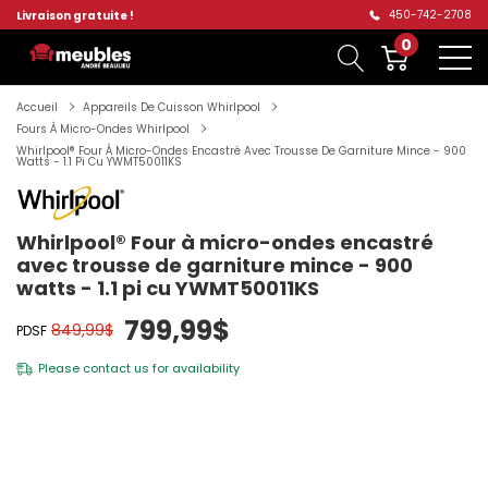
450-742-2708
Livraison gratuite !
0
Accueil
Appareils De Cuisson Whirlpool
Fours À Micro-Ondes Whirlpool
Whirlpool® Four À Micro-Ondes Encastré Avec Trousse De Garniture Mince - 900
Watts - 1.1 Pi Cu YWMT50011KS
Whirlpool® Four à micro-ondes encastré
avec trousse de garniture mince - 900
watts - 1.1 pi cu YWMT50011KS
799,99$
849,99$
PDSF
Please
contact us
for availability