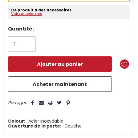
Ce produit a des accessoires
Voir accessoires
Dépêchez-
Quantité :
vous!
il
n’en
reste
plus
que
5 customers are viewing this product
Partager:
Colour:
Acier Inoxydable
Ouverture de la porte:
Gauche