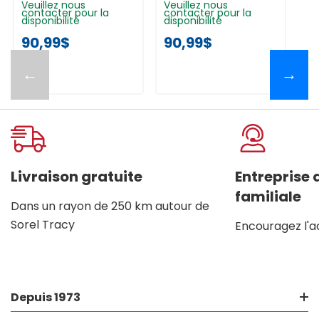
Inoxydable
W11451308
En
Veuillez nous
Veuillez nous
Ve
contacter pour la
contacter pour la
co
W11451304
I
disponibilité
disponibilité
di
W
90,99$
90,99$
9
←
→
Livraison gratuite
Entreprise
familiale
Dans un rayon de 250 km autour de
Sorel Tracy
Encouragez l'a
Depuis 1973