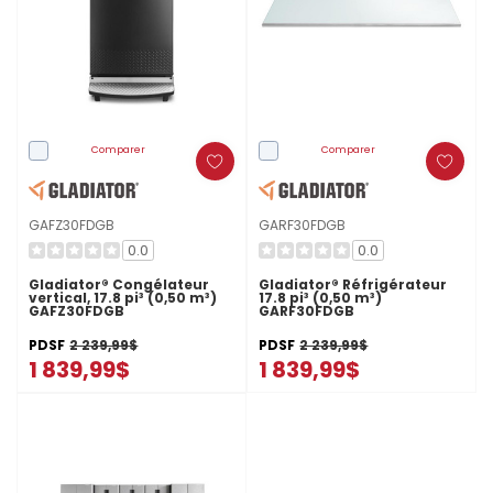
Comparer
Comparer
GAFZ30FDGB
GARF30FDGB
0.0
0.0
Gladiator® Congélateur
Gladiator® Réfrigérateur
vertical, 17.8 pi³ (0,50 m³)
17.8 pi³ (0,50 m³)
GAFZ30FDGB
GARF30FDGB
PDSF
2 239,99$
PDSF
2 239,99$
1 839,99$
1 839,99$