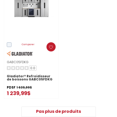
Comparer
GABC05FDKG
0.0
Gladiator® Refroidisseur
de boissons GABC05FDKG
PDSF
1 639,99$
1 239,99$
Pas plus de produits