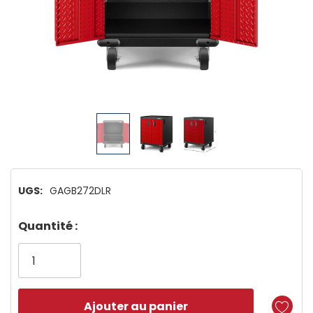
UGS:
GAGB272DLR
Dépêchez-
Quantité :
vous!
il
n’en
reste