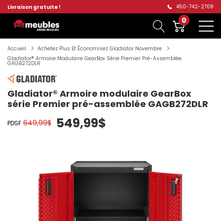
450-742-2708
Livraison gratuite !
0
Accueil
Achetez Plus Et Économisez Gladiator Novembre
Gladiator® Armoire Modulaire GearBox Série Premier Pré-Assemblée
GAGB272DLR
Gladiator® Armoire modulaire GearBox
série Premier pré-assemblée GAGB272DLR
549,99$
649,99$
PDSF