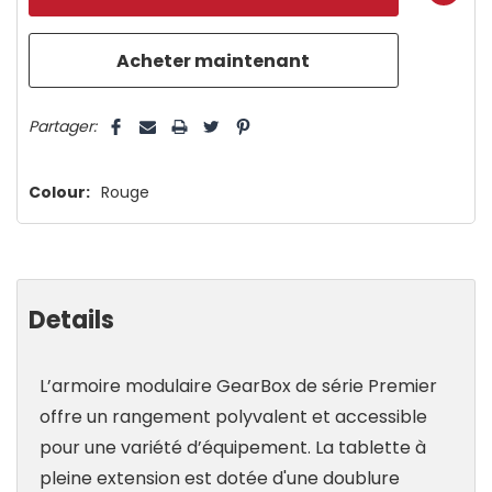
plus
que
5 customers are viewing this product
Partager:
Colour:
Rouge
Details
L’armoire modulaire GearBox de série Premier
offre un rangement polyvalent et accessible
pour une variété d’équipement. La tablette à
pleine extension est dotée d'une doublure