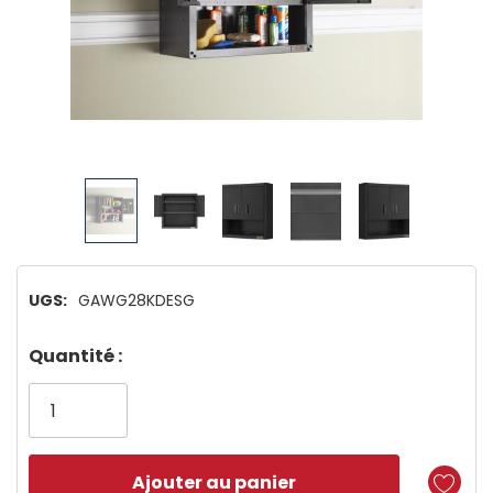
UGS:
GAWG28KDESG
Dépêchez-
Quantité :
vous!
il
n’en
reste