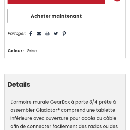
plus
que
5 customers are viewing this product
Partager:
Colour:
Grise
Details
L'armoire murale GearBox à porte 3/4 prête à
assembler Gladiator® comprend une tablette
inférieure avec ouverture pour accès au câble
afin de connecter facilement des radios ou des