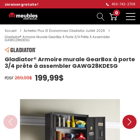
450-742-2708
Livraison gratuite !
0
Accueil
Achetez Plus Et Économisez Gladiator Juillet 2026
Gladiator® Armoire Murale GearBox À Porte 3/4 Prête À Assembler
GAWG28KDESG
Gladiator® Armoire murale GearBox à porte
3/4 prête à assembler GAWG28KDESG
199,99$
269,99$
PDSF