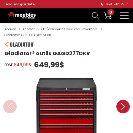
450-742-2708
Livraison gratuite !
0
Accueil
Achetez Plus Et Économisez Gladiator Novembre
Gladiator® Outils GAGD277DKR
Gladiator® outils GAGD277DKR
649,99$
849,99$
PDSF