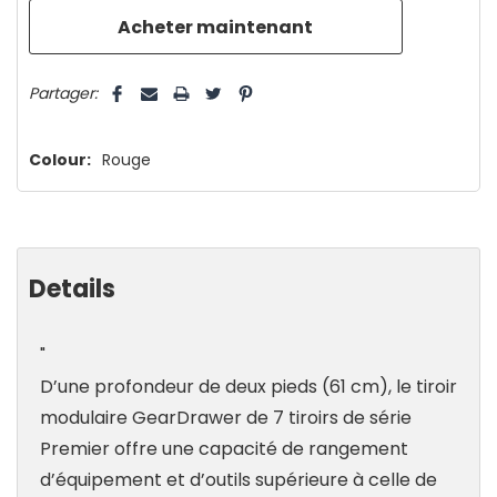
que
5 customers are viewing this product
Partager:
Colour:
Rouge
Details
"
D’une profondeur de deux pieds (61 cm), le tiroir
modulaire GearDrawer de 7 tiroirs de série
Premier offre une capacité de rangement
d’équipement et d’outils supérieure à celle de