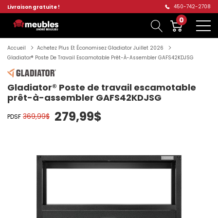
450-742-2708
Livraison gratuite !
0
Accueil
Achetez Plus Et Économisez Gladiator Juillet 2026
Gladiator® Poste De Travail Escamotable Prêt-À-Assembler GAFS42KDJSG
Gladiator® Poste de travail escamotable
prêt-à-assembler GAFS42KDJSG
279,99$
369,99$
PDSF