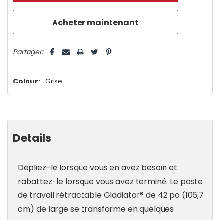
plus
que
5 customers are viewing this product
Partager:
Colour:
Grise
Details
Dépliez-le lorsque vous en avez besoin et
rabattez-le lorsque vous avez terminé. Le poste
de travail rétractable Gladiator® de 42 po (106,7
cm) de large se transforme en quelques