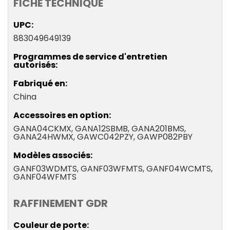
FICHE TECHNIQUE
UPC
883049649139
Programmes de service d'entretien
autorisés
Fabriqué en
China
Accessoires en option
GANA04CKMX, GANA12SBMB, GANA201BMS,
GANA24HWMX, GAWC042PZY, GAWP082PBY
Modèles associés
GANF03WDMTS, GANF03WFMTS, GANF04WCMTS,
GANF04WFMTS
RAFFINEMENT GDR
Couleur de porte