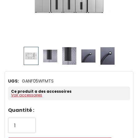
UGS:
GANF05WFMTS
Ce produit a des accessoires
Voir accessoires
Dépêchez-
Quantité :
vous!
il
n’en