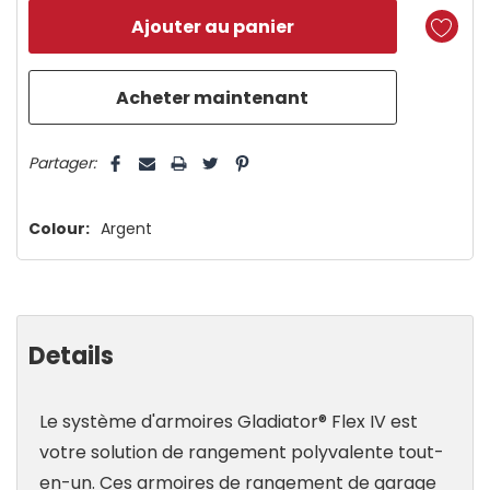
reste
plus
que
5 customers are viewing this product
Partager:
Colour:
Argent
Details
Le système d'armoires Gladiator® Flex IV est
votre solution de rangement polyvalente tout-
en-un. Ces armoires de rangement de garage