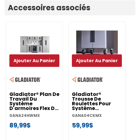
Onglet
Accessoires associés
personnalisé
Ajouter Au Panier
Ajouter Au Panier
Gladiator® Plan De
Gladiator®
G
Travail Du
Trousse De
S
Système
Roulettes Pour
S
D'armoires Flex De
Système
D'
24 Po
D'armoire Flex
G
GANA24HWMX
GANA04CKMX
GA
GANA24HWMX
GANA04CKMX
89,99$
59,99$
2