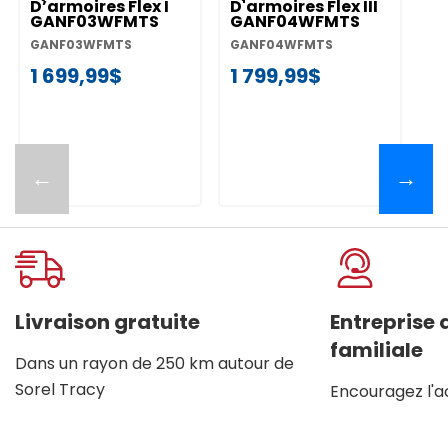
D’armoires Flex I
D'armoires Flex III
GANF03WFMTS
GANF04WFMTS
GANF03WFMTS
GANF04WFMTS
1 699,99$
1 799,99$
←
→
Livraison gratuite
Entreprise
familiale
Dans un rayon de 250 km autour de
Sorel Tracy
Encouragez l'a