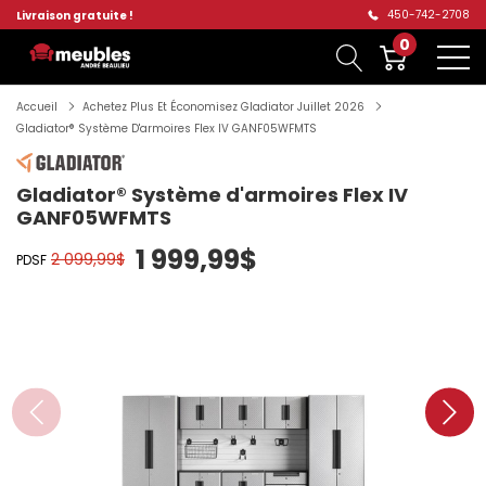
450-742-2708
Livraison gratuite !
0
Accueil
Achetez Plus Et Économisez Gladiator Juillet 2026
Gladiator® Système D'armoires Flex IV GANF05WFMTS
Gladiator® Système d'armoires Flex IV
GANF05WFMTS
1 999,99$
2 099,99$
PDSF