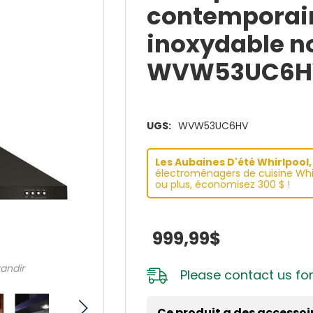
contemporain
inoxydable no
WVW53UC6H
UGS:
WVW53UC6HV
Les Aubaines D'été Whirlpool, 
électroménagers de cuisine Whir
ou plus, économisez 300 $ !
999,99$
randir
Please
contact us
for
Ce produit a des accessoi