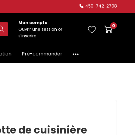
450-742-2708
Mon compte
0
Ouvrir une session
or
s'inscrire
dation
Pré-commander
tte de cuisinière