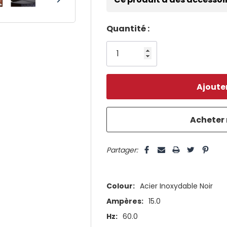
Dépêchez-
Quantité :
vous!
il
n’en
reste
plus
que
5 customers are viewing this pro
Partager:
Colour:
Acier Inoxydable Noir
Ampères:
15.0
Hz:
60.0