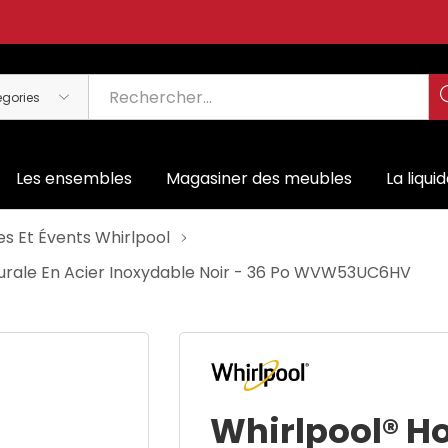
Les ensembles
Magasiner des meubles
La liqui
es Et Évents Whirlpool
urale En Acier Inoxydable Noir - 36 Po WVW53UC6HV
Whirlpool® Ho