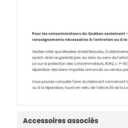
Pour les consommateurs du Québec seulement – Av
renseignements nécessaires à l’entretien ou à la
Veullez noter que Meubles André Beaulieu, (collectiveme
ayant-droit ne garantit pas, au sens au sens de l’articl
Loi sur la protection des consommateurs, RLRQ, c. P-40.1
réparation des biens importés annoncés ou vendus pa
Vous pouvez consulter l'avis du fabricant concernant l
ou à la réparation, fourni en vertu de l’article 39 de la
Onglet
Accessoires associés
personnalisé