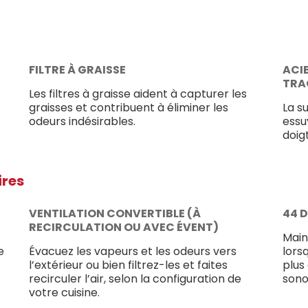
FILTRE À GRAISSE
ACI
TRA
Les filtres à graisse aident à capturer les
graisses et contribuent à éliminer les
La s
odeurs indésirables.
essu
doig
ires
VENTILATION CONVERTIBLE (À
44 D
RECIRCULATION OU AVEC ÉVENT)
Main
e
Évacuez les vapeurs et les odeurs vers
lorsq
l’extérieur ou bien filtrez-les et faites
plus
recirculer l’air, selon la configuration de
sono
votre cuisine.