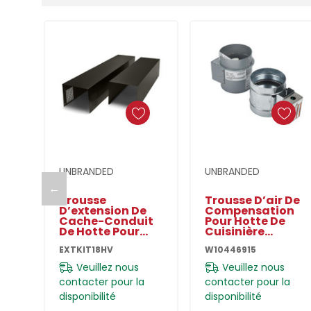
Ajouter Au Panier
Ajouter Au Panier
UNBRANDED
UNBRANDED
←
Trousse
Trousse D’air De
D’extension De
Compensation
Cache-Conduit
Pour Hotte De
De Hotte Pour
Cuisinière
Cuisinière De 30
W10446915
EXTKIT18HV
W10446915
Po (76,2 Cm)
EXTKIT18HV
Veuillez nous
Veuillez nous
contacter pour la
contacter pour la
disponibilité
disponibilité