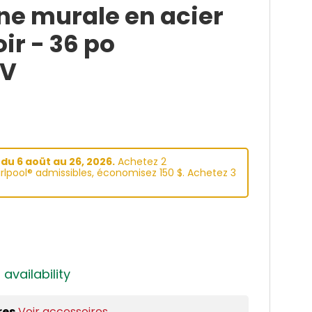
e murale en acier
ir - 36 po
V
du 6 aoüt au 26, 2026.
Achetez 2
lpool® admissibles, économisez 150 $. Achetez 3
 availability
res
Voir accessoires