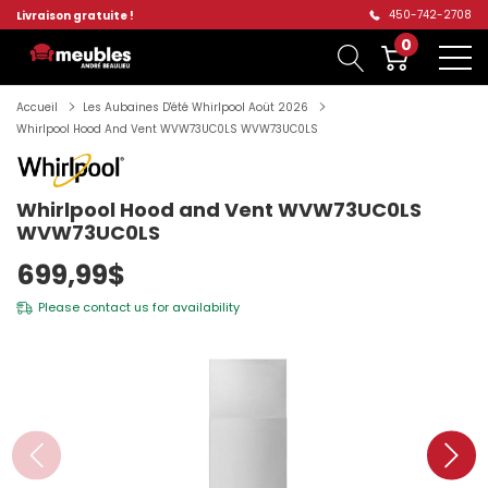
450-742-2708
Livraison gratuite !
0
Accueil
Les Aubaines D'été Whirlpool Aoüt 2026
Whirlpool Hood And Vent WVW73UC0LS WVW73UC0LS
Whirlpool Hood and Vent WVW73UC0LS
WVW73UC0LS
699,99$
Please
contact us
for availability