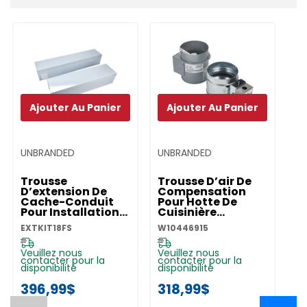
personnalisé
Ajouter Au Panier
Ajouter Au Panier
UNBRANDED
UNBRANDED
Trousse
Trousse D’air De
D’extension De
Compensation
Cache-Conduit
Pour Hotte De
Pour Installation
Cuisinière
Murale - Acier
W10446915
EXTKIT18FS
W10446915
Inoxydable
EXTKIT18FS
Veuillez nous
Veuillez nous
contacter pour la
contacter pour la
disponibilité
disponibilité
396,99$
318,99$