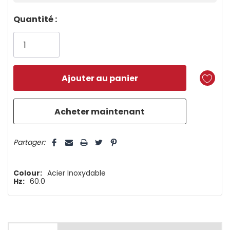
Dépêchez-
Quantité :
vous!
il
n’en
reste
plus
que
5 customers are viewing this product
Partager:
Colour:
Acier Inoxydable
Hz:
60.0