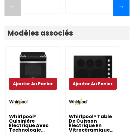
←
→
Modèles associés
Ajouter Au Panier
Ajouter Au Panier
Whirlpool®
Whirlpool® Table
W
Cuisinière
De Cuisson
Cu
Électrique Avec
Électrique En
Él
Technologie
Vitrocéramique
F