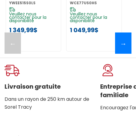
Frozen BakeTM -
Avec Deux
Au
YWEE515S0LS
WCE77US0HS
Y
4.8 Pi Cu
Éléments
C
YWEE515S0LS
Radiants Doubles
- 30 Po
Veuillez nous
Veuillez nous
Ve
contacter pour la
contacter pour la
co
WCE77US0HS
disponibilité
disponibilité
di
1 349,99$
1 049,99$
9
←
→
Livraison gratuite
Entreprise
familiale
Dans un rayon de 250 km autour de
Sorel Tracy
Encouragez l'a