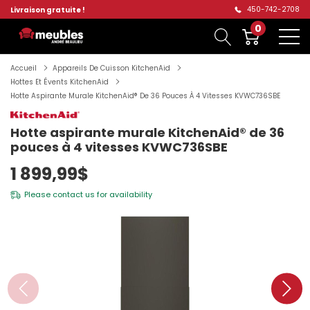
450-742-2708
Livraison gratuite !
0
Accueil
Appareils De Cuisson KitchenAid
Hottes Et Évents KitchenAid
Hotte Aspirante Murale KitchenAid® De 36 Pouces À 4 Vitesses KVWC736SBE
Hotte aspirante murale KitchenAid® de 36
pouces à 4 vitesses KVWC736SBE
1 899,99$
Please
contact us
for availability