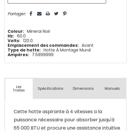
5 customers are viewing this product
Partager:
Colour:
Minerai Noir
Hz:
60.0
Volts:
120.0
Emplacement des commandes:
Avant
Type de hotte:
Hotte À Montage Mural
Ampères:
7.5999999
Les
Spécifications
Dimensions
Manuels
Traites
Cette hotte aspirante à 4 vitesses a la
puissance nécessaire pour absorber jusqu'à
65 000 BTU et procure une assistance intuitive