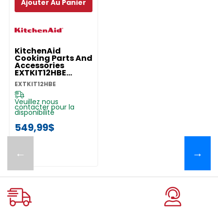
Ajouter Au Panier
KitchenAid
Cooking Parts And
Accessories
EXTKIT12HBE
EXTKIT12HBE
EXTKIT12HBE
Veuillez nous
contacter pour la
disponibilité
549,99$
←
→