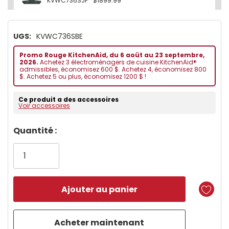
KVWC736SJP
$1899.99
UGS:
KVWC736SBE
Promo Rouge KitchenAid, du 6 aoüt au 23 septembre,
2026.
Achetez 3 électroménagers de cuisine KitchenAid®
admissibles, économisez 600 $. Achetez 4, économisez 800
$. Achetez 5 ou plus, économisez 1200 $ !
Ce produit a des accessoires
Voir accessoires
Dépêchez-
Quantité :
vous!
il
n’en
reste
plus
que