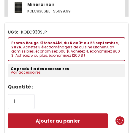
Minerai noir
KOEC930SBE
$5699.99
UGS:
KOEC930SJP
Promo Rouge KitchenAid, du 6 aoüt au 23 septembre,
2026.
Achetez 3 électroménagers de cuisine KitchenAid®
admissibles, économisez 600 $. Achetez 4, économisez 800
$. Achetez 5 ou plus, économisez 1200 $ !
Ce produit a des accessoires
Voir accessoires
Dépêchez-
Quantité :
vous!
il
n’en
reste
plus