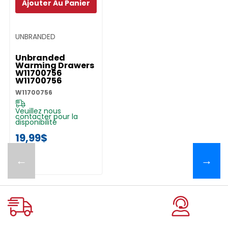
Ajouter Au Panier
UNBRANDED
Unbranded
Warming Drawers
W11700756
W11700756
W11700756
Veuillez nous
contacter pour la
disponibilité
19,99$
←
→