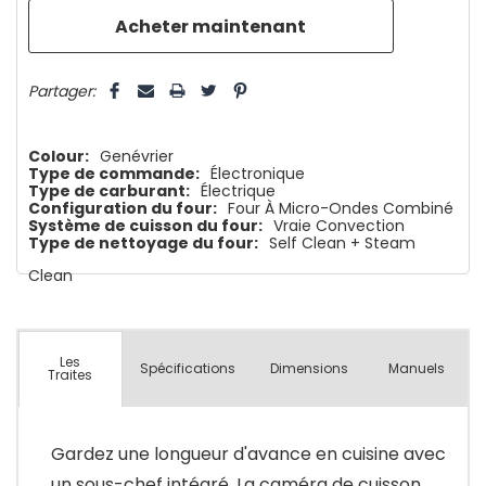
que
5 customers are viewing this product
Partager:
Colour:
Genévrier
Type de commande:
Électronique
Type de carburant:
Électrique
Configuration du four:
Four À Micro-Ondes Combiné
Système de cuisson du four:
Vraie Convection
Type de nettoyage du four:
Self Clean + Steam
Clean
Les
Spécifications
Dimensions
Manuels
Traites
Gardez une longueur d'avance en cuisine avec
un sous-chef intégré. La caméra de cuisson