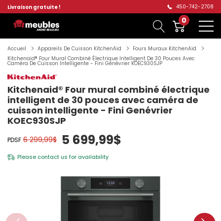
450-742-2708
Livraison gratuite !
0
Accueil
Appareils De Cuisson KitchenAid
Fours Muraux KitchenAid
Kitchenaid® Four Mural Combiné Électrique Intelligent De 30 Pouces Avec
Caméra De Cuisson Intelligente - Fini Genévrier KOEC930SJP
Kitchenaid® Four mural combiné électrique
intelligent de 30 pouces avec caméra de
cuisson intelligente - Fini Genévrier
KOEC930SJP
5 699,99$
6 299,99$
PDSF
Please
contact us
for availability