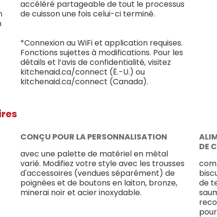
accéléré partageable de tout le processus
n
de cuisson une fois celui-ci terminé.
n
*Connexion au WiFi et application requises.
Fonctions sujettes à modifications. Pour les
détails et l’avis de confidentialité, visitez
kitchenaid.ca/connect (É.-U.) ou
kitchenaid.ca/connect (Canada).
ires
CONÇU POUR LA PERSONNALISATION
ALI
DE 
avec une palette de matériel en métal
varié. Modifiez votre style avec les trousses
comp
d'accessoires (vendues séparément) de
bisc
poignées et de boutons en laiton, bronze,
de t
minerai noir et acier inoxydable.
saum
reco
pour