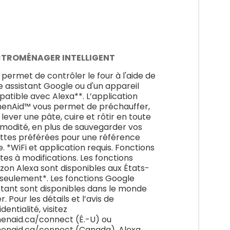
CTROMÉNAGER INTELLIGENT
 permet de contrôler le four à l'aide de
e assistant Google ou d'un appareil
atible avec Alexa**. L’application
henAid™ vous permet de préchauffer,
 lever une pâte, cuire et rôtir en toute
odité, en plus de sauvegarder vos
ttes préférées pour une référence
e. *WiFi et application requis. Fonctions
ttes à modifications. Les fonctions
on Alexa sont disponibles aux États-
 seulement*. Les fonctions Google
stant sont disponibles dans le monde
r. Pour les détails et l’avis de
dentialité, visitez
henaid.ca/connect (É.-U) ou
henaid.ca/connect (Canada). Alexa,