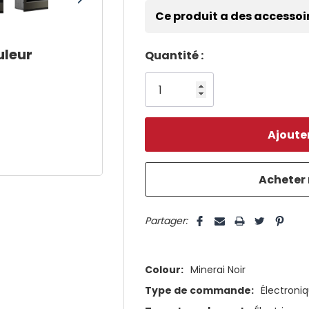
Ce produit a des accessoi
uleur
Dépêchez-
Quantité :
vous!
il
n’en
reste
plus
que
5 customers are viewing this pro
Partager:
Colour:
Minerai Noir
Type de commande:
Électroni