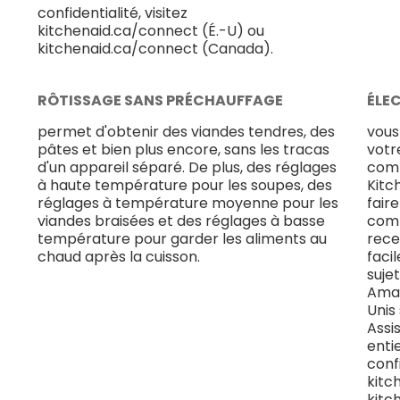
confidentialité, visitez
kitchenaid.ca/connect (É.-U) ou
kitchenaid.ca/connect (Canada).
RÔTISSAGE SANS PRÉCHAUFFAGE
ÉLE
permet d'obtenir des viandes tendres, des
vous
pâtes et bien plus encore, sans les tracas
votr
d'un appareil séparé. De plus, des réglages
comp
à haute température pour les soupes, des
Kitc
réglages à température moyenne pour les
faire
viandes braisées et des réglages à basse
comm
température pour garder les aliments au
rece
chaud après la cuisson.
facil
suje
Amaz
Unis
Assi
entie
confi
kitc
kitc