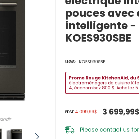
électrique int
pouces avec 
intelligente -
KOES930SBE
UGS:
KOES930SBE
Promo Rouge KitchenAid, du 6
électroménagers de cuisine Kit
4, économisez 800 $. Achetez 5 
3 699,99
4 099,99$
PDSF
randir
Please
contact us
for