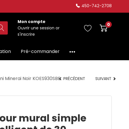
450-742-2708
Mon compte
0
Ouvrir une session
or
s'inscrire
dation
Pré-commander
ini Minerai Noir KOES930SBE
PRÉCÉDENT
SUIVANT
Four mural simple