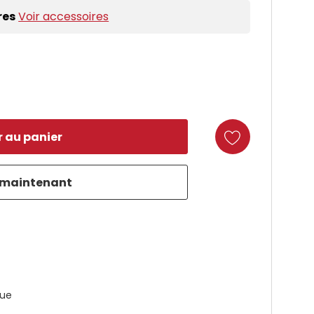
res
Voir accessoires
duct
que