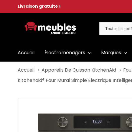
Livraison gratuite !
Toutes
Rechercher
les
catégories
Accueil
Électroménagers
Marques
Accueil
Appareils De Cuisson KitchenAid
Fou
Kitchenaid® Four Mural Simple Électrique Intelli