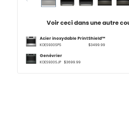
Voir ceci dans une autre co
Acier inoxydable PrintShield™
KOES930SPS
$3499.99
Genévrier
KOES930SJP
$3699.99