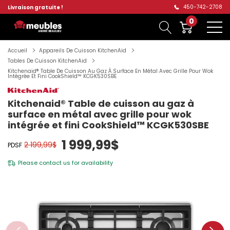
450-742-2708
Livraison gratuite !
0
Accueil
Appareils De Cuisson KitchenAid
Tables De Cuisson KitchenAid
Kitchenaid® Table De Cuisson Au Gaz À Surface En Métal Avec Grille Pour Wok
Intégrée Et Fini CookShield™ KCGK530SBE
Kitchenaid® Table de cuisson au gaz à
surface en métal avec grille pour wok
intégrée et fini CookShield™ KCGK530SBE
1 999,99$
2 199,99$
PDSF
Please
contact us
for availability