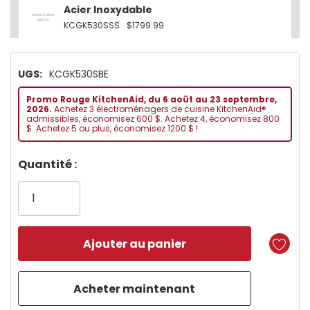
Acier Inoxydable
KCGK530SSS
$1799.99
UGS:
KCGK530SBE
Promo Rouge KitchenAid, du 6 aoüt au 23 septembre,
2026.
Achetez 3 électroménagers de cuisine KitchenAid®
admissibles, économisez 600 $. Achetez 4, économisez 800
$. Achetez 5 ou plus, économisez 1200 $ !
Dépêchez-
Quantité :
vous!
il
n’en
reste
plus
que