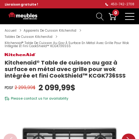
450-742-2708
Livraison gratuite !
0
Accueil
Appareils De Cuisson KitchenAid
Tables De Cuisson KitchenAid
Kitchenaid® Table De Cuisson Au Gaz À Surface En Métal Avec Grille Pour Wok
Intégrée Et Fini CookShield™ KCGK736SSS
Kitchenaid® Table de cuisson au gaz à
surface en métal avec grille pour wok
intégrée et fini CookShield™ KCGK736SSS
2 099,99$
2 299,99$
PDSF
Please
contact us
for availability