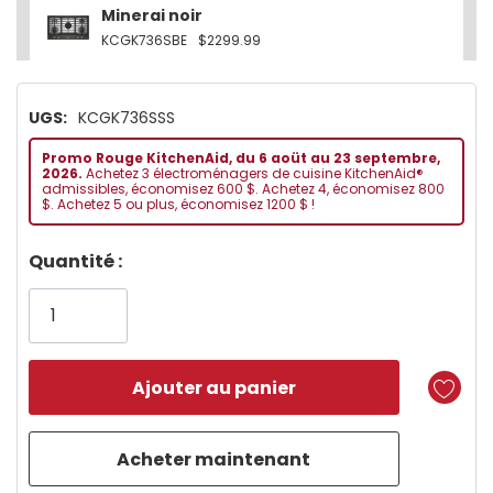
Minerai noir
KCGK736SBE
$2299.99
UGS:
KCGK736SSS
Promo Rouge KitchenAid, du 6 aoüt au 23 septembre,
2026.
Achetez 3 électroménagers de cuisine KitchenAid®
admissibles, économisez 600 $. Achetez 4, économisez 800
$. Achetez 5 ou plus, économisez 1200 $ !
Dépêchez-
Quantité :
vous!
il
n’en
reste
plus
que