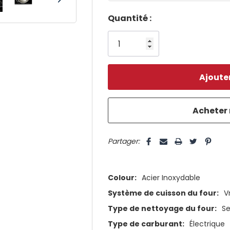
Dépêchez-
Quantité :
vous!
il
n’en
reste
plus
que
5 customers are viewing this pro
Partager:
Colour:
Acier Inoxydable
Système de cuisson du four:
V
Type de nettoyage du four:
Se
Type de carburant:
Électrique