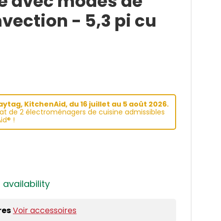
e avec modes de
vection - 5,3 pi cu
tag, KitchenAid, du 16 juillet au 5 août 2026.
hat de 2 électroménagers de cuisine admissibles
id® !
 availability
res
Voir accessoires