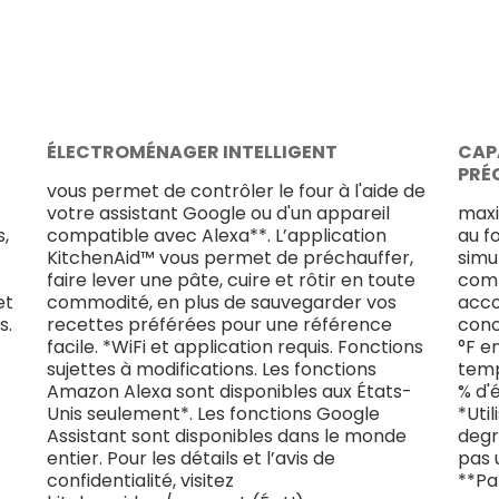
ÉLECTROMÉNAGER INTELLIGENT
CAPA
PRÉ
vous permet de contrôler le four à l'aide de
votre assistant Google ou d'un appareil
maxi
s,
compatible avec Alexa**. L’application
au f
KitchenAid™ vous permet de préchauffer,
simu
faire lever une pâte, cuire et rôtir en toute
comm
et
commodité, en plus de sauvegarder vos
acc
s.
recettes préférées pour une référence
conc
facile. *WiFi et application requis. Fonctions
°F e
sujettes à modifications. Les fonctions
temp
Amazon Alexa sont disponibles aux États-
% d'
Unis seulement*. Les fonctions Google
*Uti
Assistant sont disponibles dans le monde
degr
entier. Pour les détails et l’avis de
pas u
confidentialité, visitez
**Pa