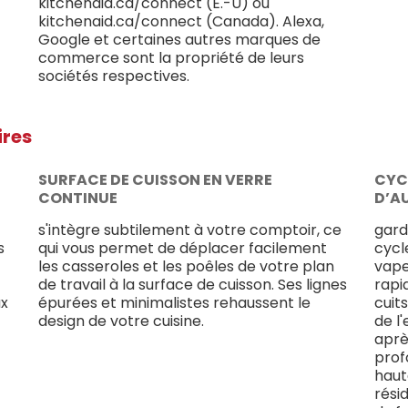
kitchenaid.ca/connect (É.-U) ou
kitchenaid.ca/connect (Canada). Alexa,
Google et certaines autres marques de
commerce sont la propriété de leurs
sociétés respectives.
ires
SURFACE DE CUISSON EN VERRE
CYC
CONTINUE
D’A
s'intègre subtilement à votre comptoir, ce
gard
s
qui vous permet de déplacer facilement
cycl
les casseroles et les poêles de votre plan
vape
de travail à la surface de cuisson. Ses lignes
rapi
ux
épurées et minimalistes rehaussent le
cuits
design de votre cuisine.
de l
aprè
prof
haut
rési