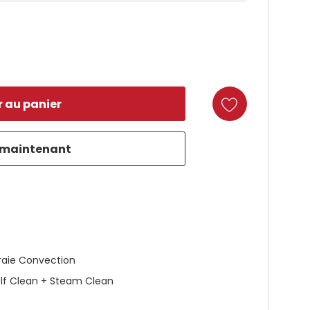
duct
raie Convection
lf Clean + Steam Clean