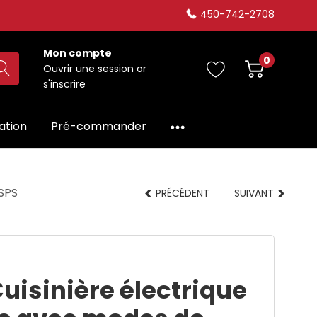
450-742-2708
Mon compte
0
Ouvrir une session
or
s'inscrire
dation
Pré-commander
0SPS
PRÉCÉDENT
SUIVANT
uisinière électrique