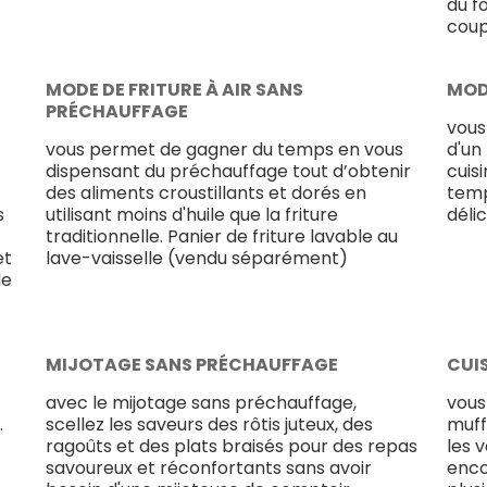
du f
coup
MODE DE FRITURE À AIR SANS
MOD
PRÉCHAUFFAGE
vous
vous permet de gagner du temps en vous
d'un
dispensant du préchauffage tout d’obtenir
cuis
des aliments croustillants et dorés en
temp
s
utilisant moins d'huile que la friture
délic
traditionnelle. Panier de friture lavable au
et
lave-vaisselle (vendu séparément)
de
MIJOTAGE SANS PRÉCHAUFFAGE
CUI
avec le mijotage sans préchauffage,
vous
.
scellez les saveurs des rôtis juteux, des
muff
ragoûts et des plats braisés pour des repas
les 
savoureux et réconfortants sans avoir
enco