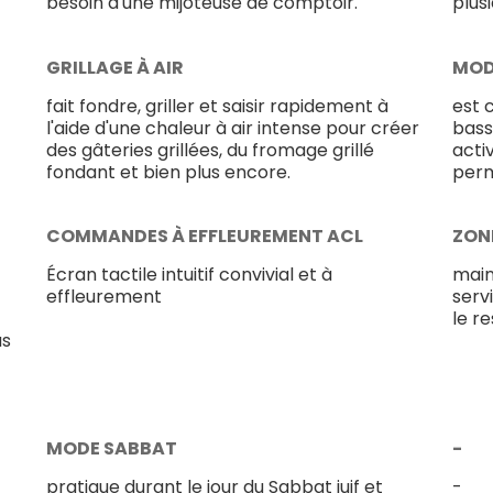
besoin d'une mijoteuse de comptoir.
plusi
GRILLAGE À AIR
MOD
fait fondre, griller et saisir rapidement à
est 
l'aide d'une chaleur à air intense pour créer
bass
des gâteries grillées, du fromage grillé
acti
fondant et bien plus encore.
perm
COMMANDES À EFFLEUREMENT ACL
ZON
Écran tactile intuitif convivial et à
main
effleurement
serv
le r
us
MODE SABBAT
-
pratique durant le jour du Sabbat juif et
-