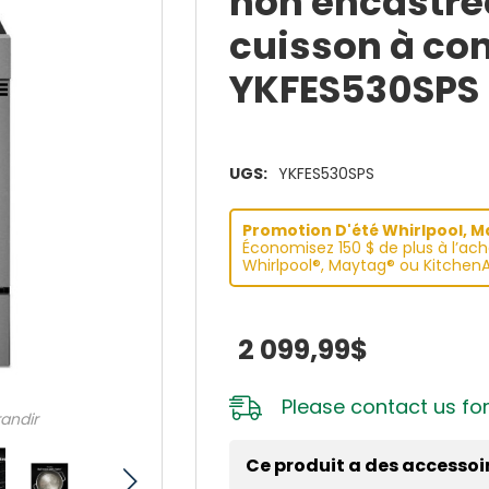
non encastré
cuisson à con
YKFES530SPS
UGS:
YKFES530SPS
Promotion D'été Whirlpool, May
Économisez 150 $ de plus à l’ac
Whirlpool®, Maytag® ou KitchenA
2 099,99$
Please
contact us
for
randir
Ce produit a des accessoi