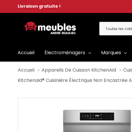
Livraison gratuite !
Toutes
Rechercher
les
catégories
Accueil
Électroménagers
Marques
Accueil
Appareils De Cuisson KitchenAid
Cui
Kitchenaid® Cuisinière Électrique Non Encastrée