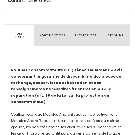
n’en
Colour:
Minerai Noir
reste
plus
que
Les
Spécifications
Dimensions
Manuels
Traites
Pour les consommateurs du Québec seulement – Avis
concernant la garantie de disponibilité des pièces de
rechange, des services de réparation et des
renseignements nécessaires à l’entretien ou à la
réparation (art. 39 de la Loi sur la protection du
consommateur)
Veullez noter que Meubles André Beaulieu, (collectivement «
Meubles André Beaulieu »), ainsi que les sociétés du même
groupe, les sociétés mères, les assureurs, les successeurs et
les ayant-droit ne garantit pas, au sens au sens de l’article