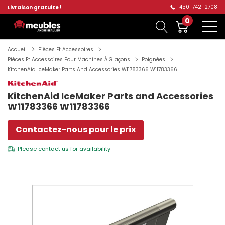
450-742-2708
Livraison gratuite !
0
Accueil
Pièces Et Accessoires
Pièces Et Accessoires Pour Machines À Glaçons
Poignées
KitchenAid IceMaker Parts And Accessories W11783366 W11783366
KitchenAid IceMaker Parts and Accessories
W11783366 W11783366
Contactez-nous pour le prix
Please
contact us
for availability