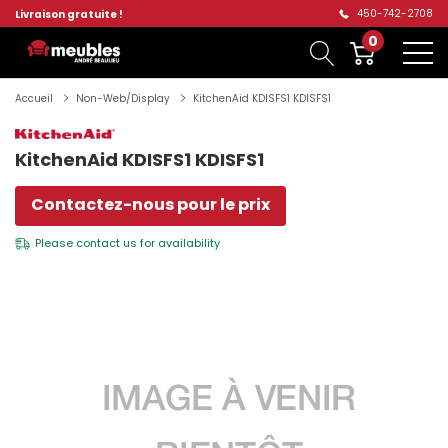
450-742-2708
Livraison gratuite !
0
Accueil
Non-Web/Display
KitchenAid KDISFS1 KDISFS1
KitchenAid KDISFS1 KDISFS1
Contactez-nous pour le prix
Please
contact us
for availability