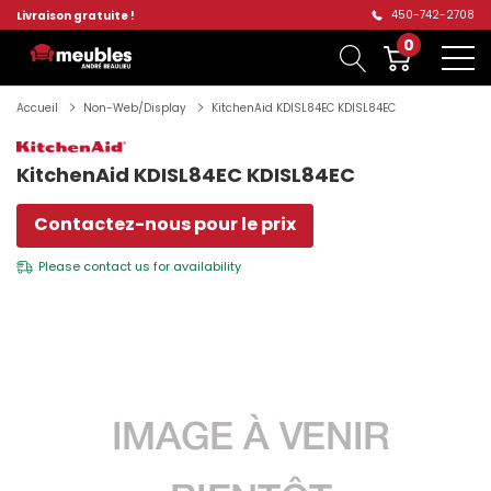
450-742-2708
Livraison gratuite !
0
Accueil
Non-Web/Display
KitchenAid KDISL84EC KDISL84EC
KitchenAid KDISL84EC KDISL84EC
Contactez-nous pour le prix
Please
contact us
for availability