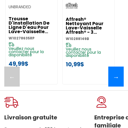
UNBRANDED
Trousse
Affresh®
D'installation De
Nettoyant Pour
Ligne D'eau Pour
Lave-Vaisselle
Lave-Vaisselle
Affresh® - 3
W10278635RP
Pastilles
W10278635RP
W10288149B
W10288149B
Veuillez nous
Veuillez nous
contacter pour la
contacter pour la
disponibilité
disponibilité
49,99$
10,99$
←
→
Livraison gratuite
Entreprise
familiale