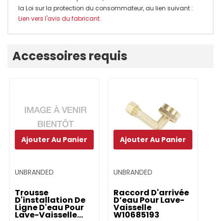
la Loi sur la protection du consommateur, au lien suivant :
Lien vers l'avis du fabricant
.
Onglet
Accessoires requis
personnalisé
Ajouter Au Panier
Ajouter Au Panier
UNBRANDED
UNBRANDED
UN
Trousse
Raccord D'arrivée
T
D'installation De
D’eau Pour Lave-
P
Ligne D'eau Pour
Vaisselle
Va
Lave-Vaisselle
W10685193
Dr