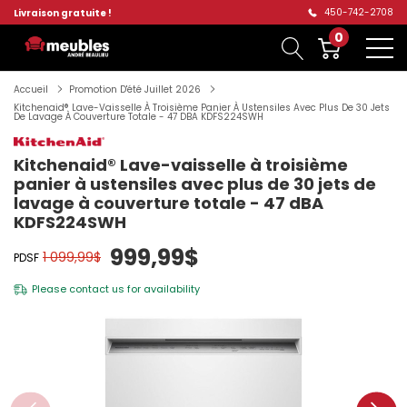
450-742-2708
Livraison gratuite !
0
Accueil
Promotion D'été Juillet 2026
Kitchenaid® Lave-Vaisselle À Troisième Panier À Ustensiles Avec Plus De 30 Jets
De Lavage À Couverture Totale - 47 DBA KDFS224SWH
Kitchenaid® Lave-vaisselle à troisième
panier à ustensiles avec plus de 30 jets de
lavage à couverture totale - 47 dBA
KDFS224SWH
999,99$
1 099,99$
PDSF
Please
contact us
for availability