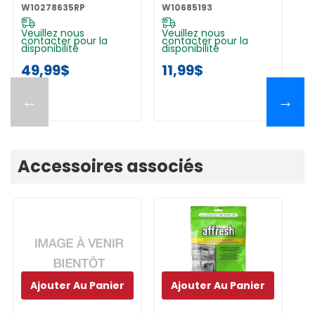
W10278635RP
W10278635RP
W10685193
W1
Veuillez nous
Veuillez nous
Ve
contacter pour la
contacter pour la
co
disponibilité
disponibilité
di
49,99$
11,99$
1
←
→
Accessoires associés
Ajouter Au Panier
Ajouter Au Panier