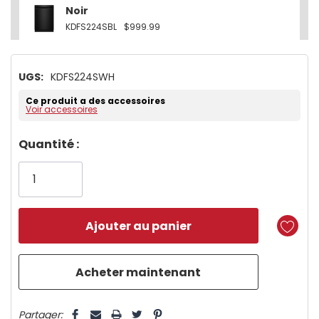
Noir
KDFS224SBL
$999.99
UGS:
KDFS224SWH
Ce produit a des accessoires
Voir accessoires
Dépêchez-
Quantité :
vous!
il
n’en
reste
plus
que
5 customers are viewing this product
Partager: