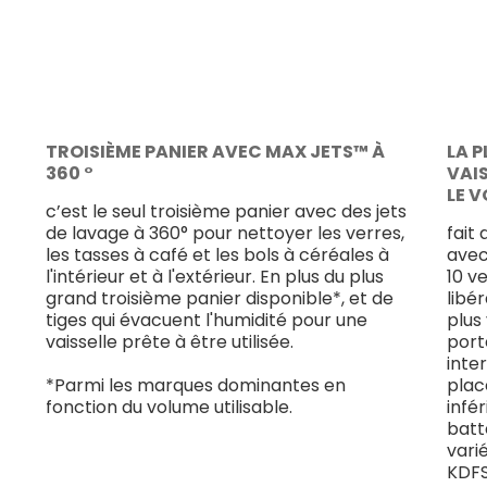
TROISIÈME PANIER AVEC MAX JETS™ À
LA 
360 °
VAIS
LE V
c’est le seul troisième panier avec des jets
de lavage à 360° pour nettoyer les verres,
fait
les tasses à café et les bols à céréales à
avec
l'intérieur et à l'extérieur. En plus du plus
10 v
grand troisième panier disponible*, et de
libé
tiges qui évacuent l'humidité pour une
plus
vaisselle prête à être utilisée.
port
inte
*Parmi les marques dominantes en
plac
fonction du volume utilisable.
infé
batt
vari
KDFS