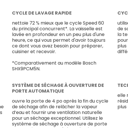
CYCLE DE LAVAGE RAPIDE
CYC
nettoie 72 % mieux que le cycle Speed 60
util
du principal concurrent*. La vaisselle est
de s
lavée en profondeur en un peu plus d'une
la t
heure, ce qui vous permet d'avoir toujours
pour
ce dont vous avez besoin pour préparer,
plus
cuisiner et recevoir.
diffé
*Comparativement au modèle Bosch
SHX9PCM5N.
SYSTÈME DE SÉCHAGE À OUVERTURE DE
TEC
PORTE AUTOMATIQUE
elle
ouvre la porte de 4 po après la fin du cycle
rési
me
de séchage afin de relâcher la vapeur
plus
es
d’eau et fournir une ventilation naturelle
pour un séchage exceptionnel. Utilisez le
système de séchage à ouverture de porte