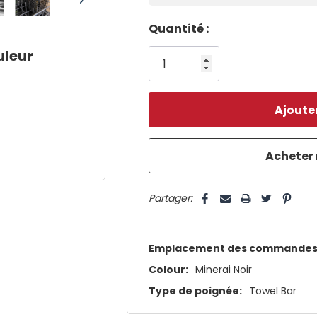
Dépêchez-
Quantité :
vous!
uleur
il
n’en
reste
plus
que
5 customers are viewing this pro
Partager:
Emplacement des commandes
Colour:
Minerai Noir
Type de poignée:
Towel Bar