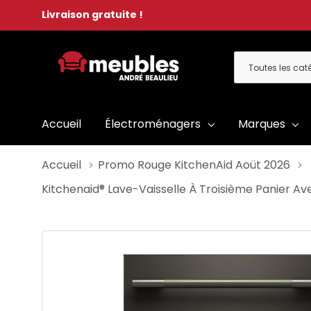
Livraison gratuite !
Toutes
Rechercher
les
catégories
Accueil
Électroménagers
Marques
Accueil
Promo Rouge KitchenAid Aoüt 2026
Kitchenaid® Lave-Vaisselle À Troisième Panier