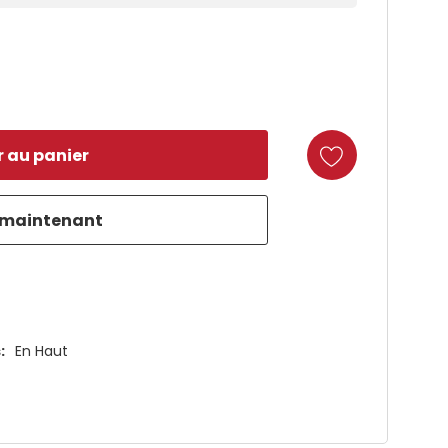
duct
:
En Haut