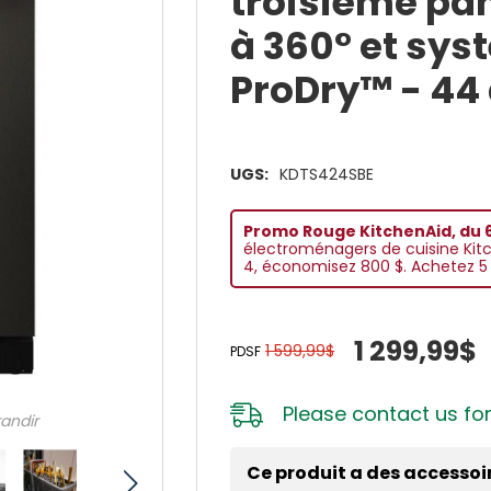
troisième pa
à 360° et sy
ProDry™ - 44
UGS:
KDTS424SBE
Promo Rouge KitchenAid, du 6
électroménagers de cuisine Kit
4, économisez 800 $. Achetez 5 
1 299,99$
1 599,99$
PDSF
Please
contact us
for
randir
Ce produit a des accessoi