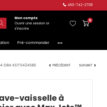
450-742-2708
Mon compte
0
Ouvrir une session
or
s'inscrire
dation
Pré-commander
 44 DBA KDTS424SBE
PRÉCÉDENT
SUIVANT
ave-vaisselle à