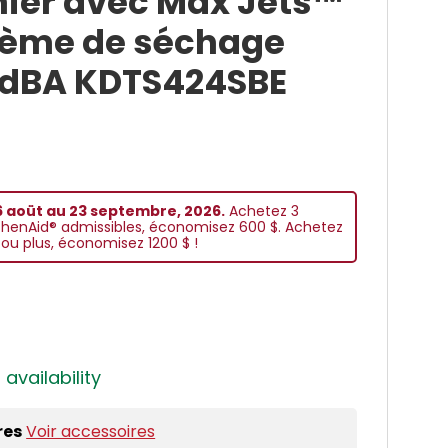
nier avec Max Jets™
stème de séchage
 dBA KDTS424SBE
 aoüt au 23 septembre, 2026.
Achetez 3
chenAid® admissibles, économisez 600 $. Achetez
ou plus, économisez 1200 $ !
 availability
res
Voir accessoires