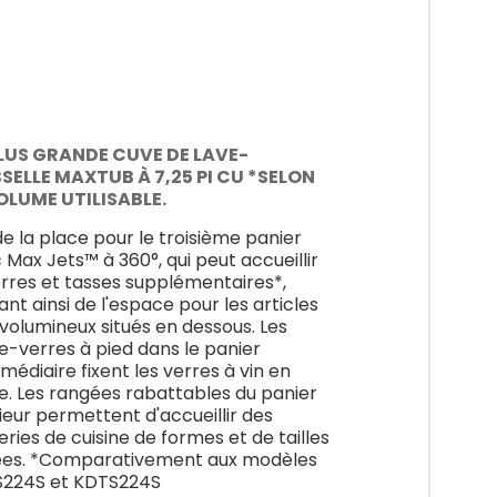
PLUS GRANDE CUVE DE LAVE-
SELLE MAXTUB À 7,25 PI CU *SELON
OLUME UTILISABLE.
 de la place pour le troisième panier
 Max Jets™ à 360°, qui peut accueillir
erres et tasses supplémentaires*,
rant ainsi de l'espace pour les articles
 volumineux situés en dessous. Les
e-verres à pied dans le panier
rmédiaire fixent les verres à vin en
e. Les rangées rabattables du panier
rieur permettent d'accueillir des
eries de cuisine de formes et de tailles
ées. *Comparativement aux modèles
224S et KDTS224S