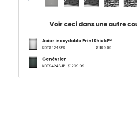
Voir ceci dans une autre co
Acier inoxydable PrintShield™
KDTS424SPS
$1199.99
Genévrier
KDTS424SJP
$1299.99