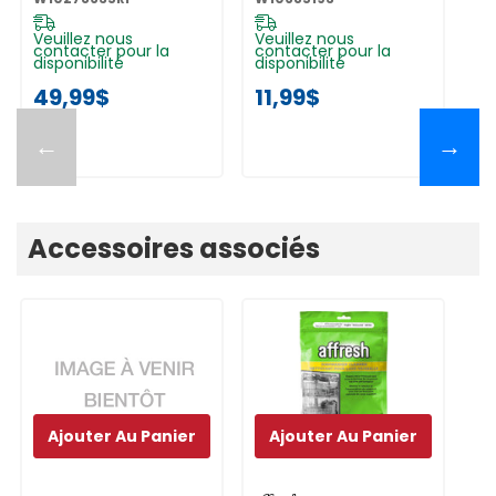
Veuillez nous
Veuillez nous
Ve
contacter pour la
contacter pour la
co
disponibilité
disponibilité
di
49,99$
11,99$
1
←
→
Accessoires associés
Ajouter Au Panier
Ajouter Au Panier