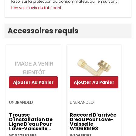
la Loi sur la protection du consommateur, au lien suivant :
Lien vers l'avis du fabricant
.
Onglet
Accessoires requis
personnalisé
Ajouter Au Panier
Ajouter Au Panier
UNBRANDED
UNBRANDED
UN
Trousse
Raccord D'arrivée
T
D'installation De
D’eau Pour Lave-
P
Ligne D'eau Pour
Vaisselle
Va
Lave-Vaisselle
W10685193
Dr
W10278635RP
W10278635RP
W10685193
W1