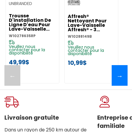
UNBRANDED
Trousse
Affresh®
D'installation De
Nettoyant Pour
Ligne D'eau Pour
Lave-Vaisselle
Lave-Vaisselle
Affresh® - 3
W10278635RP
Pastilles
W10278635RP
W10288149B
W10288149B
Veuillez nous
Veuillez nous
contacter pour la
contacter pour la
disponibilité
disponibilité
49,99$
10,99$
←
→
Livraison gratuite
Entreprise
familiale
Dans un rayon de 250 km autour de