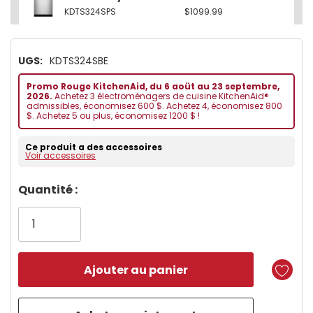
KDTS324SPS
$1099.99
UGS:
KDTS324SBE
Promo Rouge KitchenAid, du 6 aoüt au 23 septembre,
2026.
Achetez 3 électroménagers de cuisine KitchenAid®
admissibles, économisez 600 $. Achetez 4, économisez 800
$. Achetez 5 ou plus, économisez 1200 $ !
Ce produit a des accessoires
Voir accessoires
Dépêchez-
Quantité :
vous!
il
n’en
reste
plus
que