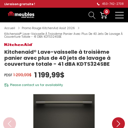
450-742-2708
Livraison gratuite !
0
Accueil
Promo Rouge KitchenAid Aoüt 2026
Kitchenaid® Lave-Vaisselle À Troisième Panier Avec Plus De 40 Jets De Lavage À
Couverture Totale - 41 DBA KDTS324SBE
Kitchenaid® Lave-vaisselle à troisième
panier avec plus de 40 jets de lavage à
couverture totale - 41 dBA KDTS324SBE
1 199,99$
1 299,99$
PDSF
Please
contact us
for availability