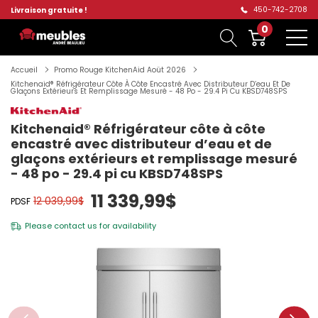
450-742-2708
Livraison gratuite !
0
Accueil
Promo Rouge KitchenAid Aoüt 2026
Kitchenaid® Réfrigérateur Côte À Côte Encastré Avec Distributeur D’eau Et De
Glaçons Extérieurs Et Remplissage Mesuré - 48 Po - 29.4 Pi Cu KBSD748SPS
Kitchenaid® Réfrigérateur côte à côte
encastré avec distributeur d’eau et de
glaçons extérieurs et remplissage mesuré
- 48 po - 29.4 pi cu KBSD748SPS
11 339,99$
12 039,99$
PDSF
Please
contact us
for availability