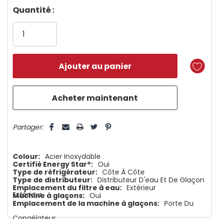
Dépêchez-
Quantité :
vous!
il
n’en
reste
plus
que
5 customers are viewing this product
Partager:
Colour:
Acier Inoxydable
Certifié Energy Star®:
Oui
Type de réfrigérateur:
Côte À Côte
Type de distributeur:
Distributeur D'eau Et De Glaçon
Emplacement du filtre à eau:
Extérieur
Extérieur
Machine à glaçons:
Oui
Emplacement de la machine à glaçons:
Porte Du
Congélateur