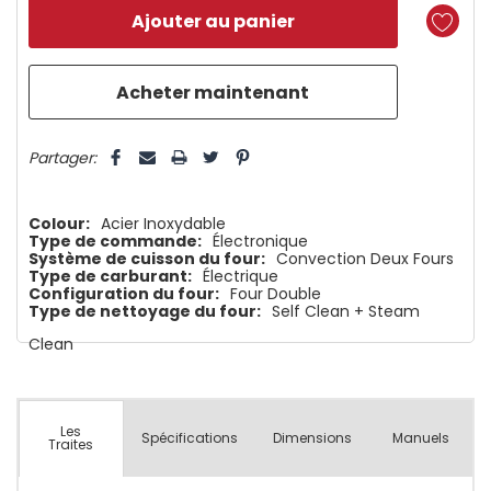
reste
plus
que
5 customers are viewing this product
Partager:
Colour:
Acier Inoxydable
Type de commande:
Électronique
Système de cuisson du four:
Convection Deux Fours
Type de carburant:
Électrique
Configuration du four:
Four Double
Type de nettoyage du four:
Self Clean + Steam
Clean
Les
Spécifications
Dimensions
Manuels
Traites