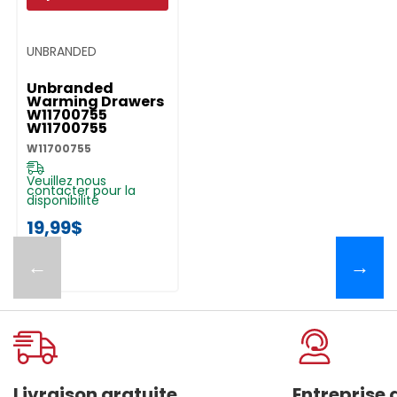
UNBRANDED
Unbranded
Warming Drawers
W11700755
W11700755
W11700755
Veuillez nous
contacter pour la
disponibilité
19,99$
←
→
Livraison gratuite
Entreprise