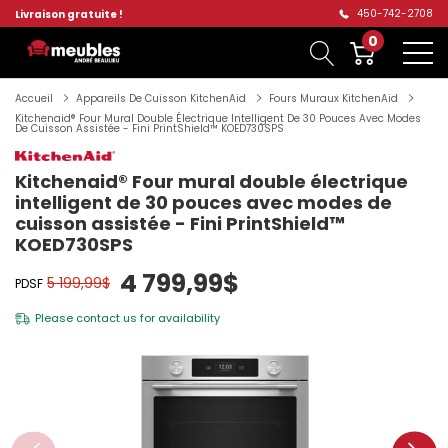
450-742-2708
Livraison gratuite !
0
Accueil
Appareils De Cuisson KitchenAid
Fours Muraux KitchenAid
Kitchenaid® Four Mural Double Électrique Intelligent De 30 Pouces Avec Modes
De Cuisson Assistée - Fini PrintShield™ KOED730SPS
Kitchenaid® Four mural double électrique
intelligent de 30 pouces avec modes de
cuisson assistée - Fini PrintShield™
KOED730SPS
4 799,99$
5 199,99$
PDSF
Please
contact us
for availability