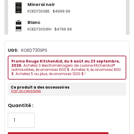
Minerai noir
KOED730SBE
$4999.99
Blanc
KOED730SWH
$4799.99
UGS:
KOED730SPS
Promo Rouge KitchenAid, du 6 aoüt au 23 septembre,
2026.
Achetez 3 électroménagers de cuisine KitchenAid®
admissibles, économisez 600 $. Achetez 4, économisez 800
$. Achetez 5 ou plus, économisez 1200 $ !
Ce produit a des accessoires
Voir accessoires
Dépêchez-
Quantité :
vous!
il
n’en