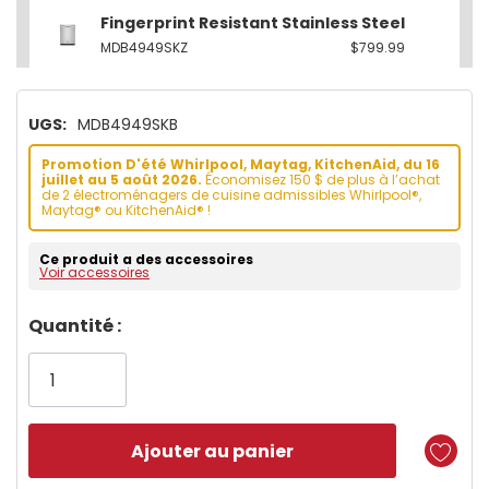
Fingerprint Resistant Stainless Steel
MDB4949SKZ
$799.99
UGS:
MDB4949SKB
Promotion D'été Whirlpool, Maytag, KitchenAid, du 16
juillet au 5 août 2026.
Économisez 150 $ de plus à l’achat
de 2 électroménagers de cuisine admissibles Whirlpool®,
Maytag® ou KitchenAid® !
Ce produit a des accessoires
Voir accessoires
Dépêchez-
Quantité :
vous!
il
n’en
reste
plus