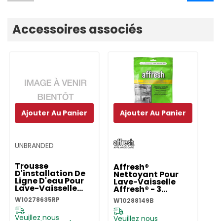
Accessoires associés
Ajouter Au Panier
Ajouter Au Panier
UNBRANDED
Trousse
Affresh®
D'installation De
Nettoyant Pour
Ligne D'eau Pour
Lave-Vaisselle
Lave-Vaisselle
Affresh® - 3
W10278635RP
Pastilles
W10278635RP
W10288149B
W10288149B
Veuillez nous
Veuillez nous