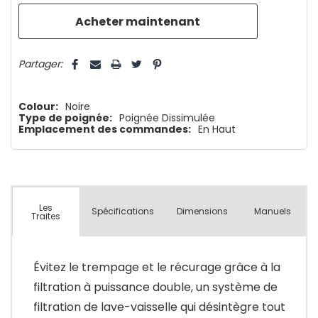
que
5 customers are viewing this product
Partager:
Colour:
Noire
Type de poignée:
Poignée Dissimulée
Emplacement des commandes:
En Haut
Les
Spécifications
Dimensions
Manuels
Traites
Évitez le trempage et le récurage grâce à la
filtration à puissance double, un système de
filtration de lave-vaisselle qui désintègre tout