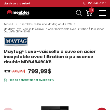
450-742-2708
Livraison gratuite !
0
Accueil
Ensembles De Cuisine Maytag Aoüt 2026
Maytag® Lave-Vaisselle À Cuve En Acier Inoxydable Avec Filtration À Puissance
Double MDB4949SKB
Maytag® Lave-vaisselle à cuve en acier
inoxydable avec filtration à puissance
double MDB4949SKB
799,99$
899,99$
PDSF
Please
contact us
for availability