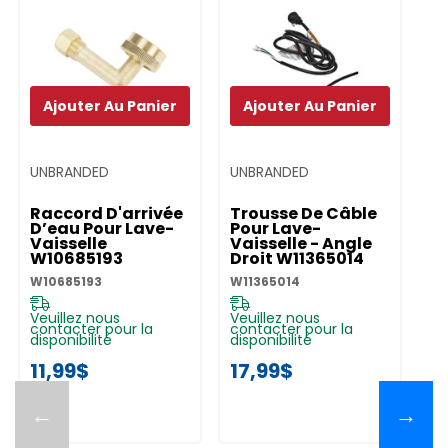
Ajouter Au Panier
Ajouter Au Panier
UNBRANDED
UNBRANDED
UN
Raccord D'arrivée
Trousse De Câble
T
D’eau Pour Lave-
Pour Lave-
D'
Vaisselle
Vaisselle - Angle
Li
W10685193
Droit W11365014
La
W
W10685193
W11365014
W1
Veuillez nous
Veuillez nous
Ve
contacter pour la
contacter pour la
co
disponibilité
disponibilité
di
11,99$
17,99$
4
←
→