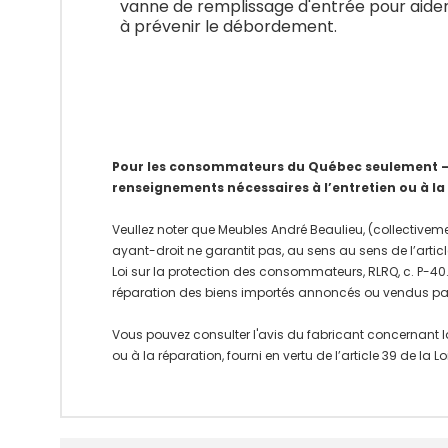
vanne de remplissage d'entrée pour aide
à prévenir le débordement.
Pour les consommateurs du Québec seulement – Av
renseignements nécessaires à l’entretien ou à la
Veullez noter que Meubles André Beaulieu, (collectiveme
ayant-droit ne garantit pas, au sens au sens de l’articl
Loi sur la protection des consommateurs, RLRQ, c. P-40.1
réparation des biens importés annoncés ou vendus pa
Vous pouvez consulter l'avis du fabricant concernant l
ou à la réparation, fourni en vertu de l’article 39 de la
Onglet