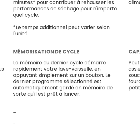
minutes* pour contribuer à rehausser les
alim
performances de séchage pour n'importe
quel cycle.
*Le temps additionnel peut varier selon
l'unité.
MÉMORISATION DE CYCLE
CAP
La mémoire du dernier cycle démarre
Peut
us
rapidement votre lave-vaisselle, en
assi
s
appuyant simplement sur un bouton. Le
souc
dernier programme sélectionné est
four
automatiquement gardé en mémoire de
peti
sorte qu'il est prêt à lancer.
-
-