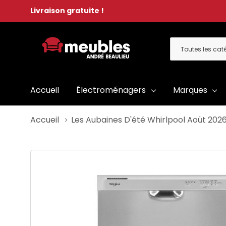
Livraison gratuite !
Toutes
Rechercher
les
catégories
Accueil
Électroménagers
Marques
Accueil
Les Aubaines D'été Whirlpool Aoüt 202