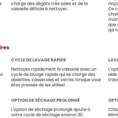
e
charge des dégâts très sales et de la
rinç
vaisselle difficile à nettoyer.
Ce c
chal
moin
que v
qui 
ires
CYCLE DE LAVAGE RAPIDE
LAV
Nettoyez rapidement la vaisselle avec un
L’op
ur
cycle de lavage rapide qui se charge des
aide
assiettes, casseroles et verres lorsque vous
trac
êtes pressés de les utiliser.
OPTION DE SÉCHAGE PROLONGÉ
OPT
L'option de séchage prolongé ajoute à
Chauf
votre cycle de séchage environ 30
élim