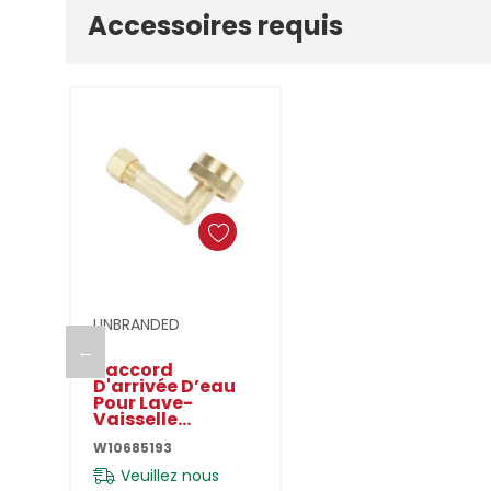
Accessoires requis
personnalisé
Ajouter Au Panier
UNBRANDED
←
Raccord
D'arrivée D’eau
Pour Lave-
Vaisselle
W10685193
W10685193
Veuillez nous