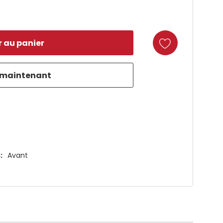
duct
:
Avant