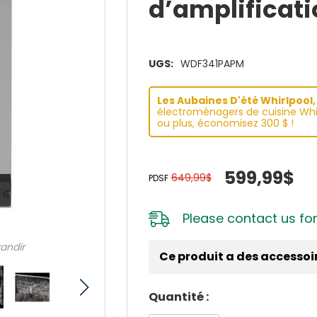
d’amplificat
UGS:
WDF341PAPM
Les Aubaines D'été Whirlpool, 
électroménagers de cuisine Whir
ou plus, économisez 300 $ !
599,99$
649,99$
PDSF
Please
contact us
for
randir
Ce produit a des accessoi
Dépêchez-
Quantité :
vous!