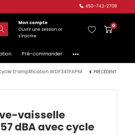
450-742-2708
Mon compte
0
Ouvrir une session
or
s'inscrire
dation
Pré-commander
 Cycle D’amplification WDF341PAPM
PRÉCÉDENT
ve-vaisselle
 57 dBA avec cycle