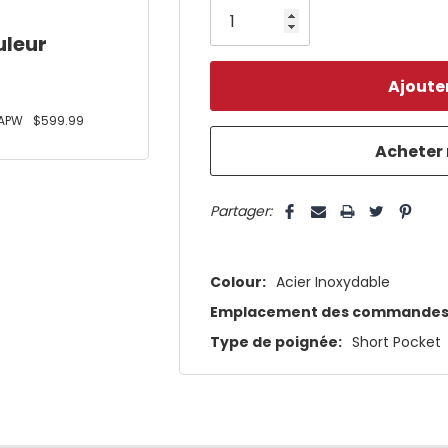
il
uleur
n’en
reste
plus
APW
$599.99
que
5 customers are viewing this pro
Partager:
Colour:
Acier Inoxydable
Emplacement des commandes
Type de poignée:
Short Pocket