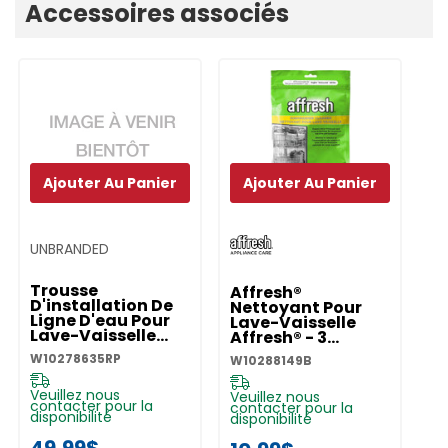
Accessoires associés
Ajouter Au Panier
Ajouter Au Panier
UNBRANDED
Trousse
Affresh®
D'installation De
Nettoyant Pour
Ligne D'eau Pour
Lave-Vaisselle
Lave-Vaisselle
Affresh® - 3
W10278635RP
Pastilles
W10278635RP
W10288149B
W10288149B
Veuillez nous
Veuillez nous
contacter pour la
contacter pour la
disponibilité
disponibilité
49,99$