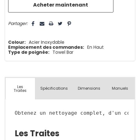
que
5 customers are viewing this product
Partager:
Colour:
Acier Inoxydable
Emplacement des commandes:
En Haut
Type de poignée:
Towel Bar
Les
Spécifications
Dimensions
Manuels
Traites
Obtenez un nettoyage complet, d'un coin 
Les Traites