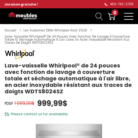
450-742-2708
Livraison gratuite !
0
Accueil
Les Aubaines D'été Whirlpool Aoüt 2026
Lave-Vaisselle Whirlpool® De 24 Pouces Avec Fonction De Lavage À Couverture
Totale Et Séchage Automatique À L'air Libre, En Acier Inoxydable Résistant Aux
Traces De Doigts WDTS8024SZ
Lave-vaisselle Whirlpool® de 24 pouces
avec fonction de lavage à couverture
totale et séchage automatique à l'air libre,
en acier inoxydable résistant aux traces de
doigts WDTS8024SZ
999,99$
1 099,99$
PDSF
Please
contact us
for availability