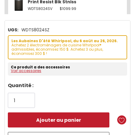
Print Resist Blk Stnlss
WDTS8024SV
$1099.99
UGS:
WDTS8024SZ
Les Aubaines D'été Whirlpool, du 6 aoüt au 26, 2026.
Achetez 2 électroménagers de cuisine Whirlpool®
admissibles, économisez 150 $. Achetez 3 ou plus,
économisez 300 $ !
Ce produit a des accessoires
Voir accessoires
Dépêchez-
Quantité :
vous!
il
n’en
reste
plus