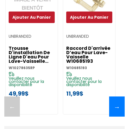
Ajouter Au Panier
Ajouter Au Panier
UNBRANDED
UNBRANDED
UN
Trousse
Raccord D'arrivée
T
D'installation De
D’eau Pour Lave-
P
Ligne D'eau Pour
Vaisselle
Va
Lave-Vaisselle
W10685193
Dr
W10278635RP
W10278635RP
W10685193
W1
Veuillez nous
Veuillez nous
Ve
contacter pour la
contacter pour la
co
disponibilité
disponibilité
di
49,99$
11,99$
1
←
→