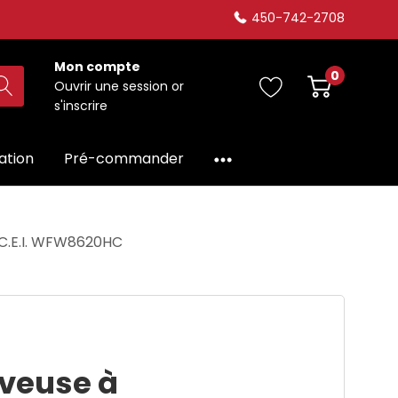
450-742-2708
Mon compte
0
Ouvrir une session
or
s'inscrire
dation
Pré-commander
 C.E.I. WFW8620HC
aveuse à