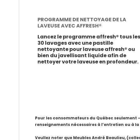
PROGRAMME DE NETTOYAGE DE LA
LAVEUSE AVEC AFFRESH®
Lancez le programme affresh® tous le
30 lavages avec une pastille
nettoyante pour laveuse affresh® ou
bien du javellisant liquide afin de
nettoyer votre laveuse en profondeur.
Pour les consommateurs du Québec seulement – Av
renseignements nécessaires à l’entretien ou à la
Veullez noter que Meubles André Beaulieu, (colle