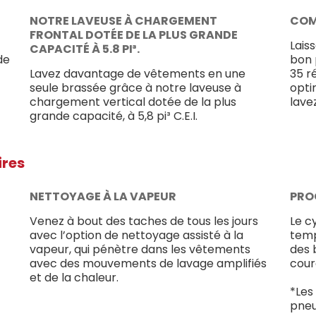
NOTRE LAVEUSE À CHARGEMENT
COM
FRONTAL DOTÉE DE LA PLUS GRANDE
Laiss
CAPACITÉ À 5.8 PI³.
de
bon 
Lavez davantage de vêtements en une
35 r
seule brassée grâce à notre laveuse à
opti
chargement vertical dotée de la plus
lavez
grande capacité, à 5,8 pi³ C.E.I.
ires
NETTOYAGE À LA VAPEUR
PRO
Venez à bout des taches de tous les jours
Le c
avec l’option de nettoyage assisté à la
temp
vapeur, qui pénètre dans les vêtements
des 
avec des mouvements de lavage amplifiés
cour
et de la chaleur.
*Les
pneu