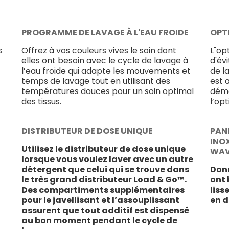
PROGRAMME DE LAVAGE À L'EAU FROIDE
OPT
s
Offrez à vos couleurs vives le soin dont
L"op
elles ont besoin avec le cycle de lavage à
d'év
l’eau froide qui adapte les mouvements et
de l
temps de lavage tout en utilisant des
est 
températures douces pour un soin optimal
déma
des tissus.
l’op
DISTRIBUTEUR DE DOSE UNIQUE
PANI
INO
Utilisez le distributeur de dose unique
WA
lorsque vous voulez laver avec un autre
détergent que celui qui se trouve dans
Donn
le très grand distributeur Load & Go™.
ont 
Des compartiments supplémentaires
liss
pour le javellisant et l’assouplissant
en d
assurent que tout additif est dispensé
au bon moment pendant le cycle de