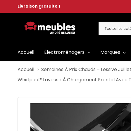
Livraison gratuite !
Toutes
Rechercher
les
catégories
Accueil
Électroménagers
Marques
Accueil
Semaines À Prix Chauds – Lessive Juille
Whirlpool® Laveuse À Chargement Frontal Avec Tr