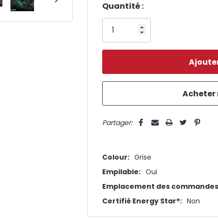
Dépêchez-
Quantité :
vous!
il
n’en
reste
plus
que
5 customers are viewing this pro
Partager:
Colour:
Grise
Empilable:
Oui
Emplacement des commandes
Certifié Energy Star®:
Non