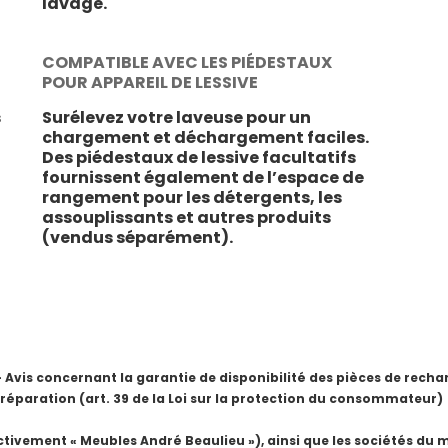
lavage.
COMPATIBLE AVEC LES PIÉDESTAUX
POUR APPAREIL DE LESSIVE
s
Surélevez votre laveuse pour un
chargement et déchargement faciles.
Des piédestaux de lessive facultatifs
fournissent également de l’espace de
rangement pour les détergents, les
assouplissants et autres produits
(vendus séparément).
is concernant la garantie de disponibilité des pièces de rechang
 réparation (art. 39 de la Loi sur la protection du consommateur)
ctivement « Meubles André Beaulieu »), ainsi que les sociétés du 