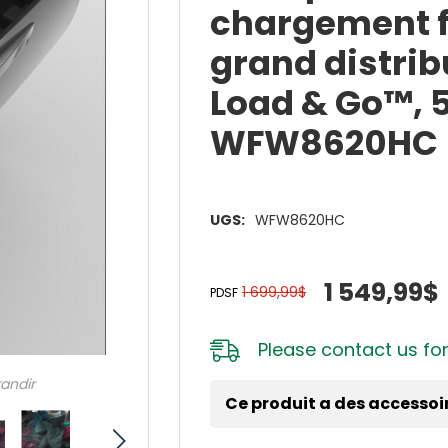
chargement f
grand distrib
Load & Go™, 5.
WFW8620HC
UGS:
WFW8620HC
1 549,99$
1 699,99$
PDSF
Please
contact us
for
randir
Ce produit a des accessoi